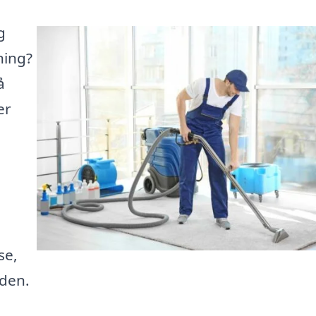
g
ning?
å
er
se,
iden.