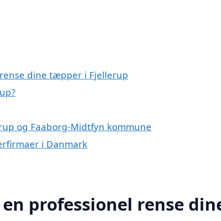
 rense dine tæpper i Fjellerup
rup?
llerup og Faaborg-Midtfyn kommune
erfirmaer i Danmark
 en professionel rense din