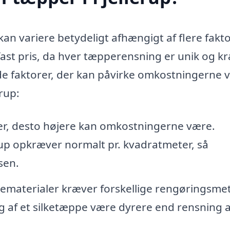
kan variere betydeligt afhængigt af flere fakto
n fast pris, da hver tæpperensning er unik og k
 de faktorer, der kan påvirke omkostningerne 
rup:
er, desto højere kan omkostningerne være.
rup opkræver normalt pr. kvadratmeter, så
sen.
ematerialer kræver forskellige rengøringsme
g af et silketæppe være dyrere end rensning a