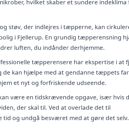
ikrober, hvilket skaber et sundere indeklima 
g støv, der indlejres i tæpperne, kan cirkulere
n bolig i Fjellerup. En grundig tæpperensning h
bedrer luften, du indånder derhjemme.
fessionelle tæpperensere har ekspertise i at f
g de kan hjælpe med at gendanne tæppets farv
t hjem et nyt og forfriskende udseende.
an være en tidskrævende opgave, især hvis 
den, der skal til. Ved at overlade det til
re tid og undgå besværet med at gøre det selv.