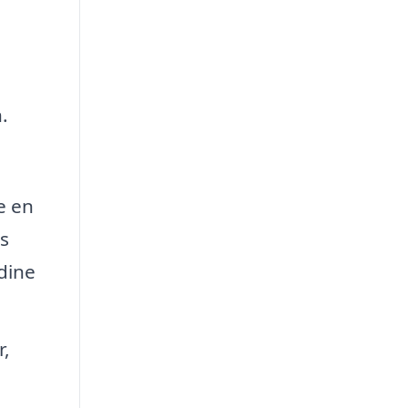
.
e en
s
 dine
r,