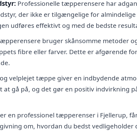
styr:
Professionelle tæpperensere har adgang
yr, der ikke er tilgængelige for almindelige
gen udføres effektivt og med de bedste resulta
 tæpperensere bruger skånsomme metoder o
pets fibre eller farver. Dette er afgørende for
nde.
 og velplejet tæppe giver en indbydende atm
gt at gå på, og det gør en positiv indvirkning på
r en professionel tæpperenser i Fjellerup, få
dgivning om, hvordan du bedst vedligeholder 