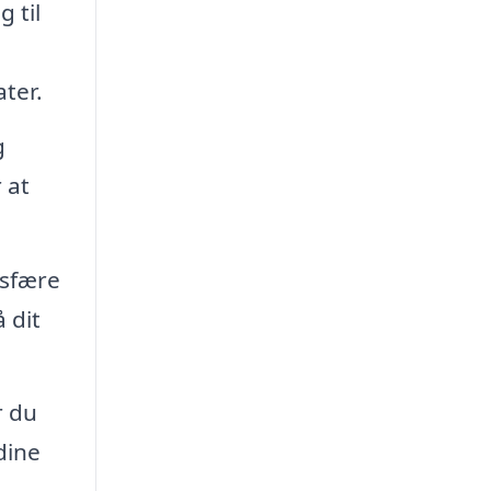
 til
ter.
g
 at
osfære
 dit
r du
dine