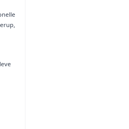
onelle
lerup,
leve