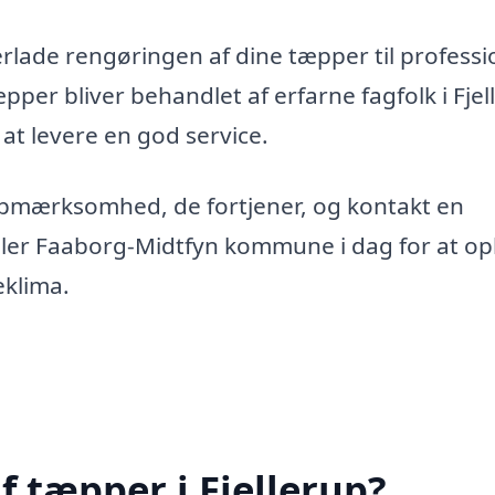
erlade rengøringen af dine tæpper til professi
æpper bliver behandlet af erfarne fagfolk i Fjel
 at levere en god service.
opmærksomhed, de fortjener, og kontakt en
eller Faaborg-Midtfyn kommune i dag for at op
eklima.
f tæpper i Fjellerup?