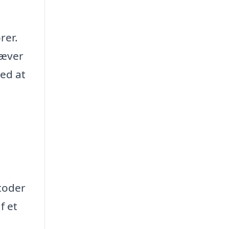
rer.
ræver
ved at
toder
f et