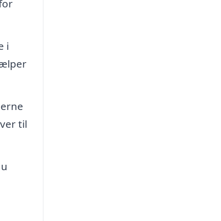
for
 i
jælper
jerne
er til
du