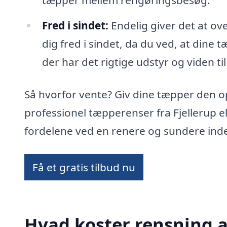
tæpper mellem rengøringsbesøg.
Fred i sindet:
Endelig giver det at ov
dig fred i sindet, da du ved, at dine t
der har det rigtige udstyr og viden til
Så hvorfor vente? Giv dine tæpper den 
professionel tæpperenser fra Fjellerup 
fordelene ved en renere og sundere ind
Få et gratis tilbud nu
Hvad koster rensning a