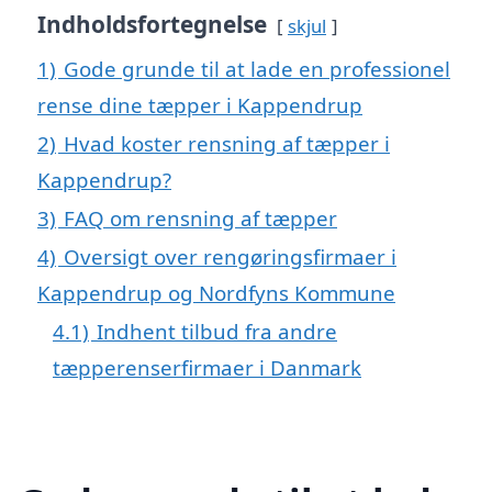
Indholdsfortegnelse
skjul
1)
Gode grunde til at lade en professionel
rense dine tæpper i Kappendrup
2)
Hvad koster rensning af tæpper i
Kappendrup?
3)
FAQ om rensning af tæpper
4)
Oversigt over rengøringsfirmaer i
Kappendrup og Nordfyns Kommune
4.1)
Indhent tilbud fra andre
tæpperenserfirmaer i Danmark