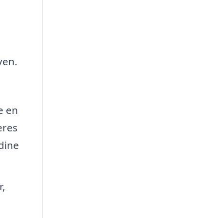
ven.
e en
eres
 dine
r,