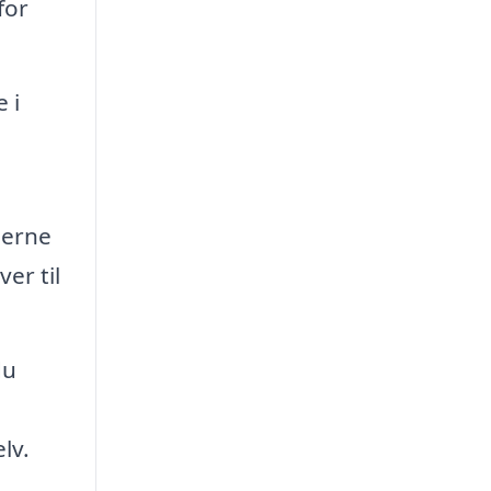
for
 i
jerne
er til
du
lv.