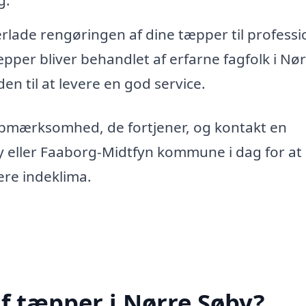
g.
erlade rengøringen af dine tæpper til professi
tæpper bliver behandlet af erfarne fagfolk i Nø
den til at levere en god service.
opmærksomhed, de fortjener, og kontakt en
y eller Faaborg-Midtfyn kommune i dag for at
ere indeklima.
f tæpper i Nørre Søby?