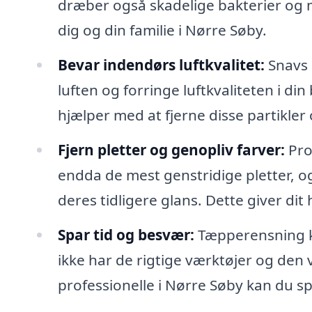
dræber også skadelige bakterier og m
dig og din familie i Nørre Søby.
Bevar indendørs luftkvalitet:
Snavs o
luften og forringe luftkvaliteten i d
hjælper med at fjerne disse partikle
Fjern pletter og genopliv farver:
Pro
endda de mest genstridige pletter, o
deres tidligere glans. Dette giver di
Spar tid og besvær:
Tæpperensning k
ikke har de rigtige værktøjer og den vi
professionelle i Nørre Søby kan du s