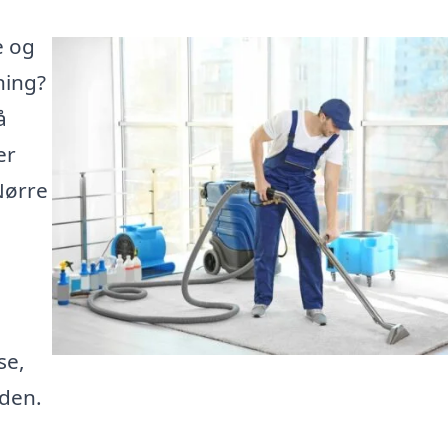
e og
ning?
å
er
Nørre
se,
iden.