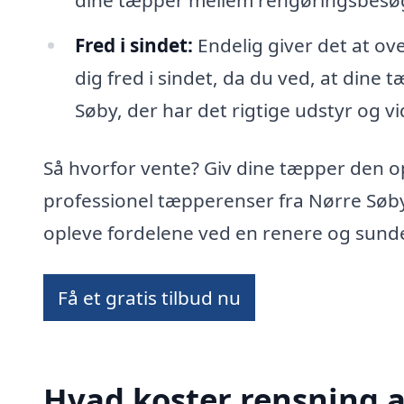
dine tæpper mellem rengøringsbesø
Fred i sindet:
Endelig giver det at ov
dig fred i sindet, da du ved, at dine 
Søby, der har det rigtige udstyr og vi
Så hvorfor vente? Giv dine tæpper den 
professionel tæpperenser fra Nørre Søb
opleve fordelene ved en renere og sund
Få et gratis tilbud nu
Hvad koster rensning a