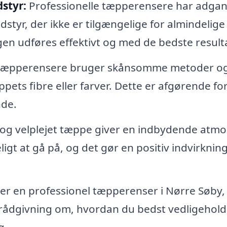
styr:
Professionelle tæpperensere har adgang
yr, der ikke er tilgængelige for almindelige
gen udføres effektivt og med de bedste resulta
 tæpperensere bruger skånsomme metoder o
pets fibre eller farver. Dette er afgørende for
nde.
 og velplejet tæppe giver en indbydende atm
ligt at gå på, og det gør en positiv indvirknin
r en professionel tæpperenser i Nørre Søby, 
 rådgivning om, hvordan du bedst vedligehold