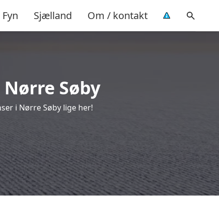
Fyn
Sjælland
Om / kontakt
i Nørre Søby
er i Nørre Søby lige her!