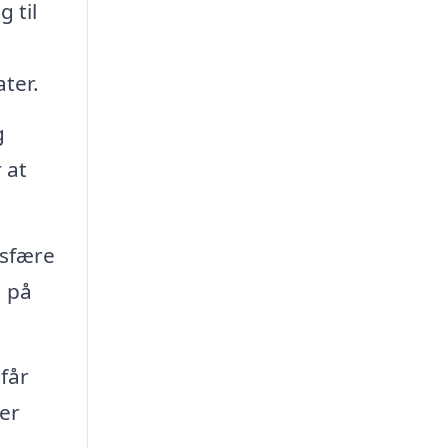
 til
ter.
g
 at
osfære
g på
får
er