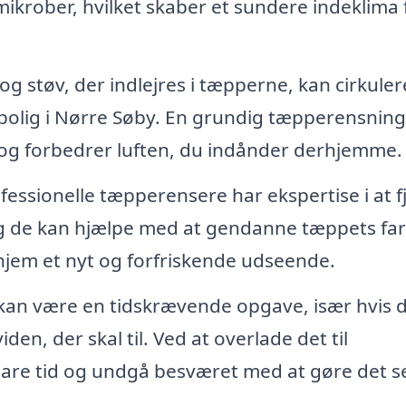
ikrober, hvilket skaber et sundere indeklima 
g støv, der indlejres i tæpperne, kan cirkulere
in bolig i Nørre Søby. En grundig tæpperensning
r og forbedrer luften, du indånder derhjemme.
fessionelle tæpperensere har ekspertise i at f
g de kan hjælpe med at gendanne tæppets farv
t hjem et nyt og forfriskende udseende.
an være en tidskrævende opgave, især hvis 
den, der skal til. Ved at overlade det til
pare tid og undgå besværet med at gøre det se