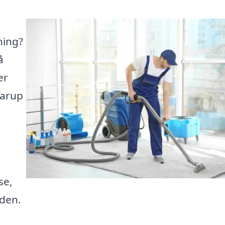
ning?
å
er
Tarup
se,
iden.