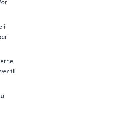
for
 i
per
jerne
er til
du