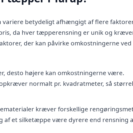
 variere betydeligt afhængigt af flere faktorer
st pris, da hver tæpperensning er unik og kræve
 faktorer, der kan påvirke omkostningerne ved 
er, desto højere kan omkostningerne være.
opkræver normalt pr. kvadratmeter, så større
ematerialer kræver forskellige rengøringsme
g af et silketæppe være dyrere end rensning a