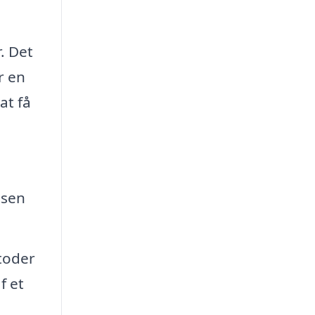
. Det
r en
at få
lsen
toder
f et