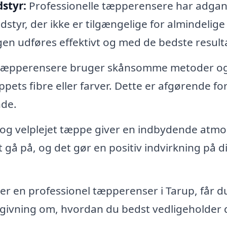
styr:
Professionelle tæpperensere har adgang
yr, der ikke er tilgængelige for almindelige
gen udføres effektivt og med de bedste resulta
 tæpperensere bruger skånsomme metoder o
pets fibre eller farver. Dette er afgørende for
nde.
 og velplejet tæppe giver en indbydende atm
t gå på, og det gør en positiv indvirkning på di
r en professionel tæpperenser i Tarup, får d
dgivning om, hvordan du bedst vedligeholder 