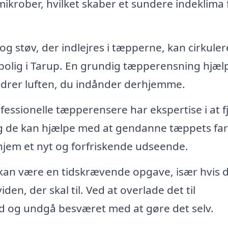
ikrober, hvilket skaber et sundere indeklima 
g støv, der indlejres i tæpperne, kan cirkulere
in bolig i Tarup. En grundig tæpperensning hjæl
bedrer luften, du indånder derhjemme.
fessionelle tæpperensere har ekspertise i at f
g de kan hjælpe med at gendanne tæppets farv
t hjem et nyt og forfriskende udseende.
an være en tidskrævende opgave, især hvis 
den, der skal til. Ved at overlade det til
tid og undgå besværet med at gøre det selv.