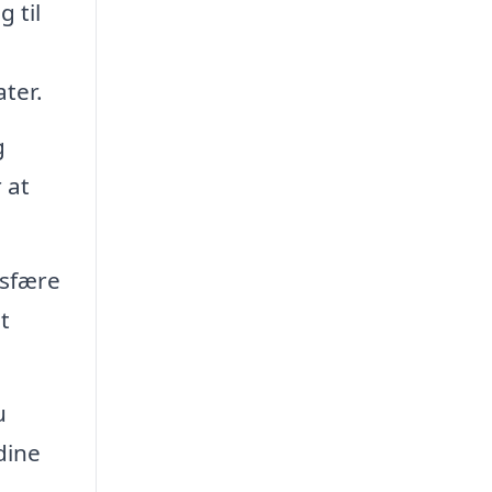
 til
ter.
g
 at
osfære
t
u
dine