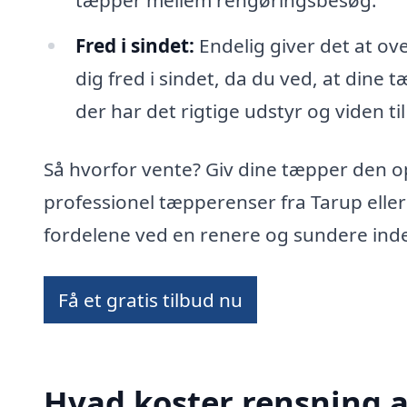
tæpper mellem rengøringsbesøg.
Fred i sindet:
Endelig giver det at ov
dig fred i sindet, da du ved, at dine 
der har det rigtige udstyr og viden til
Så hvorfor vente? Giv dine tæpper den 
professionel tæpperenser fra Tarup elle
fordelene ved en renere og sundere ind
Få et gratis tilbud nu
Hvad koster rensning a