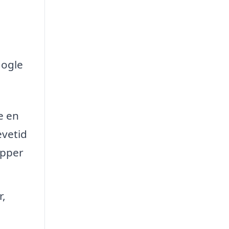
Nogle
e en
evetid
æpper
r,