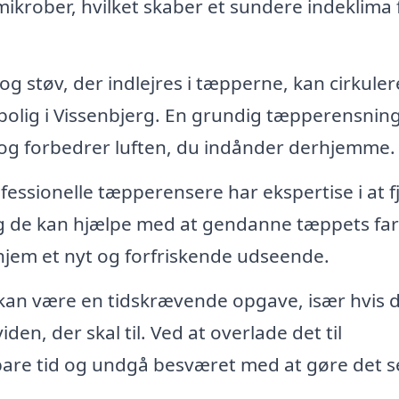
ikrober, hvilket skaber et sundere indeklima 
g støv, der indlejres i tæpperne, kan cirkulere
n bolig i Vissenbjerg. En grundig tæpperensnin
r og forbedrer luften, du indånder derhjemme.
fessionelle tæpperensere har ekspertise i at f
g de kan hjælpe med at gendanne tæppets farv
t hjem et nyt og forfriskende udseende.
an være en tidskrævende opgave, især hvis 
den, der skal til. Ved at overlade det til
spare tid og undgå besværet med at gøre det se