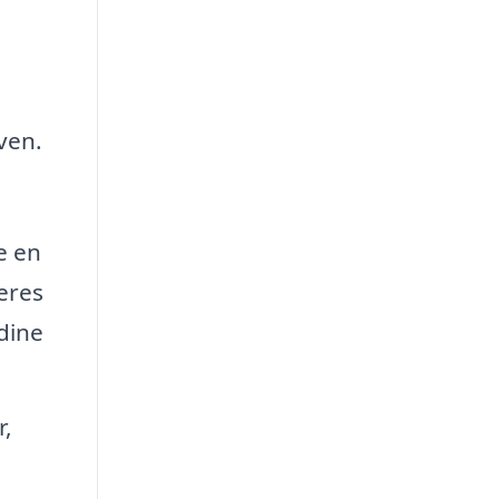
ven.
e en
eres
 dine
r,