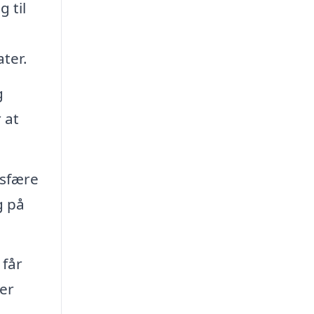
 til
ter.
g
 at
osfære
g på
 får
er