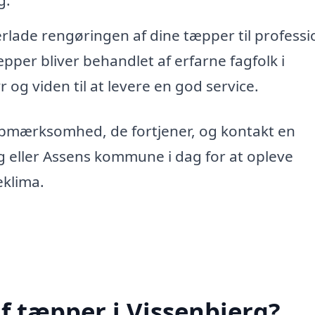
g.
erlade rengøringen af dine tæpper til professi
tæpper bliver behandlet af erfarne fagfolk i
r og viden til at levere en god service.
opmærksomhed, de fortjener, og kontakt en
g eller Assens kommune i dag for at opleve
eklima.
f tæpper i Vissenbjerg?