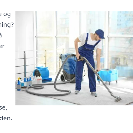
e og
ning?
å
er
se,
iden.