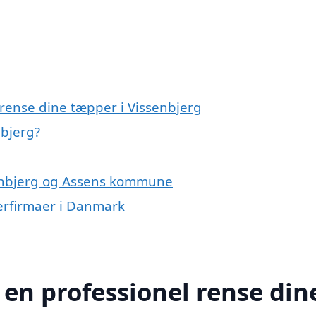
 rense dine tæpper i Vissenbjerg
nbjerg?
senbjerg og Assens kommune
erfirmaer i Danmark
 en professionel rense din