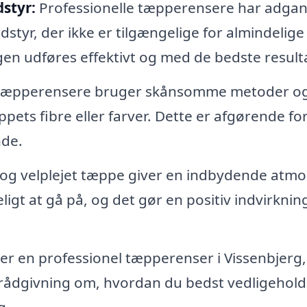
styr:
Professionelle tæpperensere har adgang
yr, der ikke er tilgængelige for almindelige
gen udføres effektivt og med de bedste resulta
 tæpperensere bruger skånsomme metoder o
pets fibre eller farver. Dette er afgørende for
nde.
 og velplejet tæppe giver en indbydende atm
eligt at gå på, og det gør en positiv indvirknin
r en professionel tæpperenser i Vissenbjerg,
 rådgivning om, hvordan du bedst vedligehold