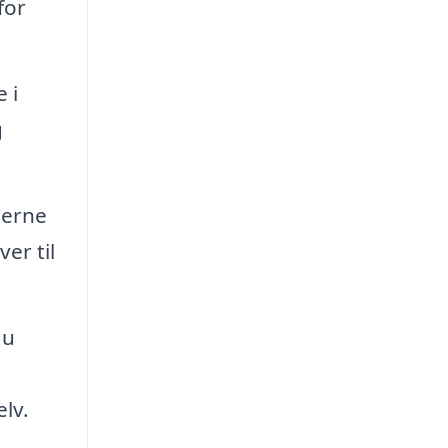
for
 i
g
jerne
er til
du
lv.