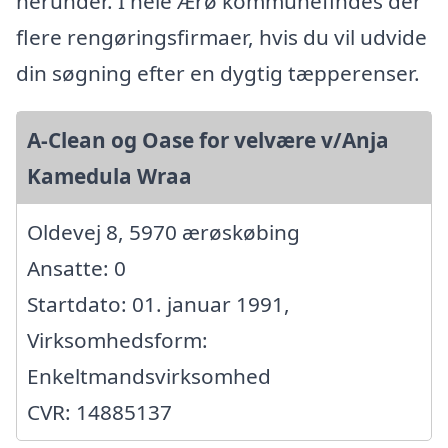
herunder. I hele Ærø kommunefindes der
flere rengøringsfirmaer, hvis du vil udvide
din søgning efter en dygtig tæpperenser.
A-Clean og Oase for velvære v/Anja
Kamedula Wraa
Oldevej 8, 5970 ærøskøbing
Ansatte: 0
Startdato: 01. januar 1991,
Virksomhedsform:
Enkeltmandsvirksomhed
CVR: 14885137