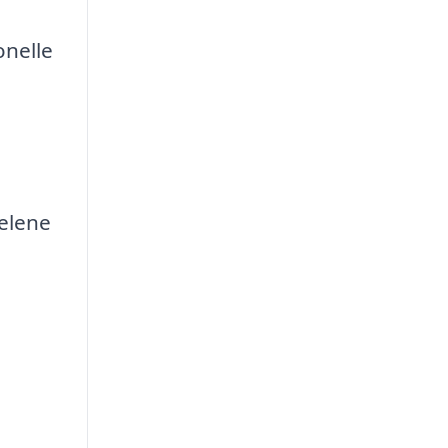
onelle
elene