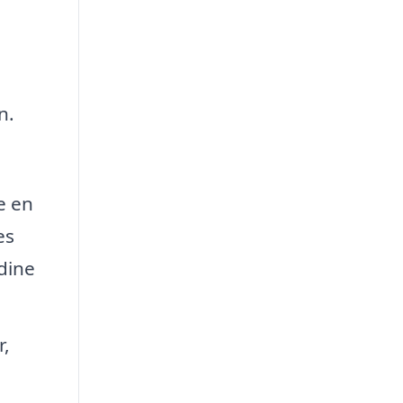
n.
e en
es
 dine
r,