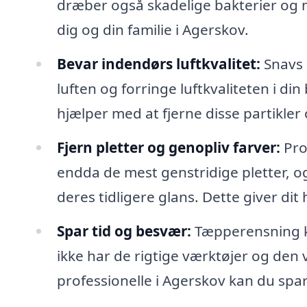
dræber også skadelige bakterier og m
dig og din familie i Agerskov.
Bevar indendørs luftkvalitet:
Snavs o
luften og forringe luftkvaliteten i d
hjælper med at fjerne disse partikle
Fjern pletter og genopliv farver:
Pro
endda de mest genstridige pletter, o
deres tidligere glans. Dette giver di
Spar tid og besvær:
Tæpperensning k
ikke har de rigtige værktøjer og den vi
professionelle i Agerskov kan du spa