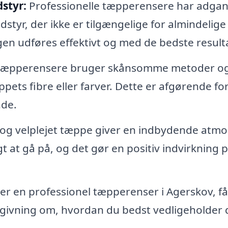
styr:
Professionelle tæpperensere har adgang
yr, der ikke er tilgængelige for almindelige
gen udføres effektivt og med de bedste resulta
 tæpperensere bruger skånsomme metoder o
pets fibre eller farver. Dette er afgørende for
nde.
 og velplejet tæppe giver en indbydende atm
gt at gå på, og det gør en positiv indvirkning p
r en professionel tæpperenser i Agerskov, få
dgivning om, hvordan du bedst vedligeholder 