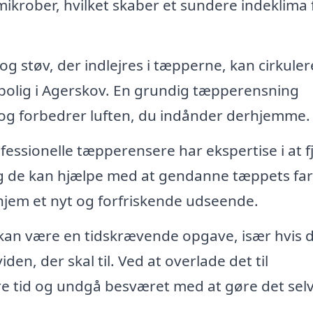
ikrober, hvilket skaber et sundere indeklima 
g støv, der indlejres i tæpperne, kan cirkulere
in bolig i Agerskov. En grundig tæpperensning
r og forbedrer luften, du indånder derhjemme.
fessionelle tæpperensere har ekspertise i at f
g de kan hjælpe med at gendanne tæppets farv
t hjem et nyt og forfriskende udseende.
an være en tidskrævende opgave, især hvis 
den, der skal til. Ved at overlade det til
re tid og undgå besværet med at gøre det selv