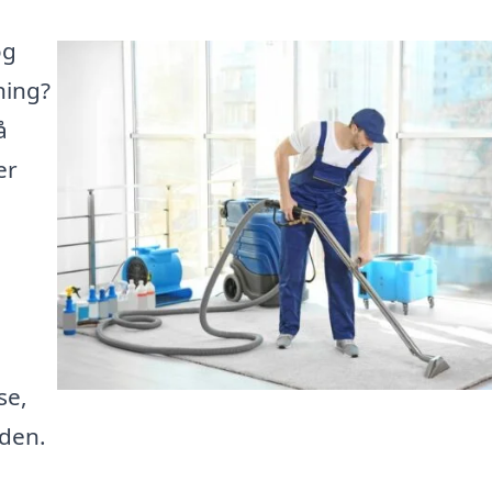
og
ning?
å
er
se,
iden.