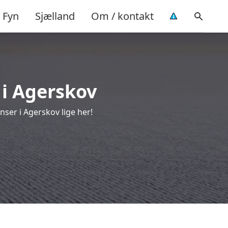
Fyn
Sjælland
Om / kontakt
 i Agerskov
ser i Agerskov lige her!