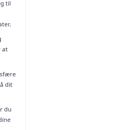
 til
ter.
g
 at
osfære
å dit
r du
dine