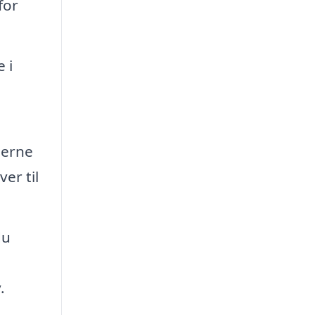
for
 i
jerne
er til
du
.