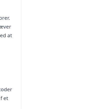
orer.
ræver
ved at
toder
f et