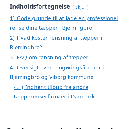
Indholdsfortegnelse
skjul
1)
Gode grunde til at lade en professionel
rense dine tæpper i Bjerringbro
2)
Hvad koster rensning af tæpper i
Bjerringbro?
3)
FAQ om rensning af tæpper
4)
Oversigt over rengøringsfirmaer i
Bjerringbro og Viborg kommune
4.1)
Indhent tilbud fra andre
tæpperenserfirmaer i Danmark