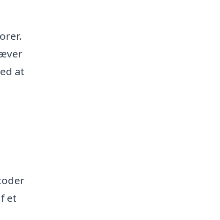
orer.
ræver
ved at
toder
f et