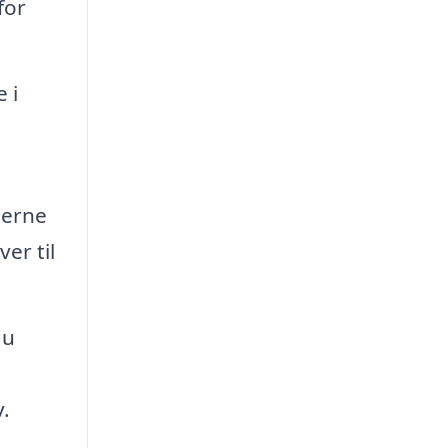
for
 i
jerne
er til
du
.