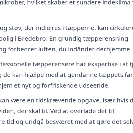
ikrober, hvilket skaber et sundere indeklima 
g støv, der indlejres i tæpperne, kan cirkulere
in bolig i Bredebro. En grundig tæpperensning
r og forbedrer luften, du indånder derhjemme.
fessionelle tæpperensere har ekspertise i at f
g de kan hjælpe med at gendanne tæppets farv
t hjem et nyt og forfriskende udseende.
an være en tidskrævende opgave, især hvis 
den, der skal til. Ved at overlade det til
re tid og undgå besværet med at gøre det selv