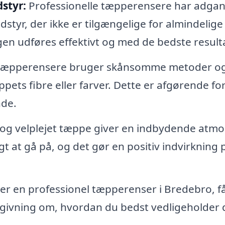
styr:
Professionelle tæpperensere har adgang
yr, der ikke er tilgængelige for almindelige
gen udføres effektivt og med de bedste resulta
 tæpperensere bruger skånsomme metoder o
pets fibre eller farver. Dette er afgørende for
nde.
 og velplejet tæppe giver en indbydende atm
gt at gå på, og det gør en positiv indvirkning p
r en professionel tæpperenser i Bredebro, f
dgivning om, hvordan du bedst vedligeholder 