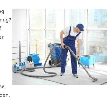
og
ning?
å
er
se,
iden.