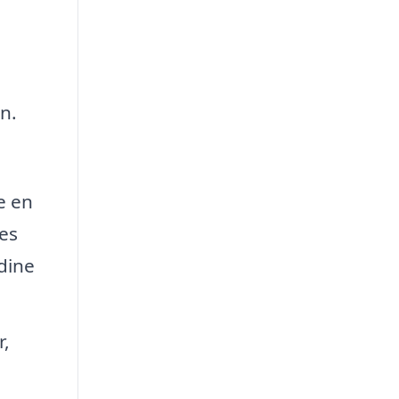
n.
e en
es
 dine
r,