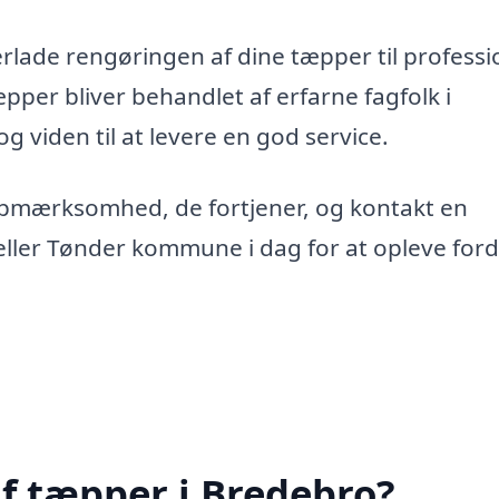
erlade rengøringen af dine tæpper til professi
tæpper bliver behandlet af erfarne fagfolk i
g viden til at levere en god service.
opmærksomhed, de fortjener, og kontakt en
ller Tønder kommune i dag for at opleve for
f tæpper i Bredebro?