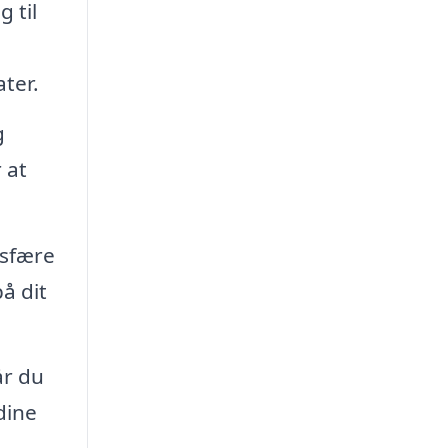
 til
ter.
g
 at
osfære
å dit
år du
dine