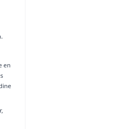
.
e en
es
 dine
r,