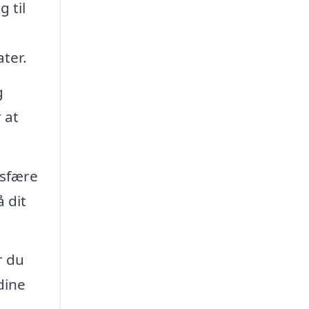
 til
ter.
g
 at
osfære
 dit
r du
dine