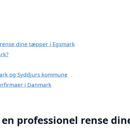
l rense dine tæpper i Egsmark
ark?
smark og Syddjurs kommune
erfirmaer i Danmark
 en professionel rense din