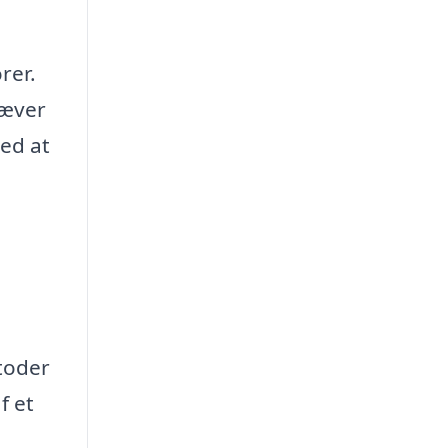
rer.
ræver
ved at
toder
f et