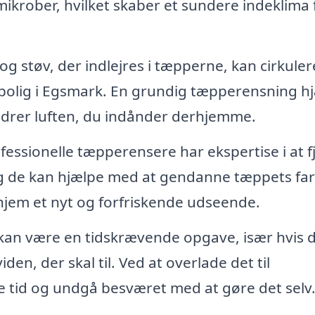
ikrober, hvilket skaber et sundere indeklima 
g støv, der indlejres i tæpperne, kan cirkulere
in bolig i Egsmark. En grundig tæpperensning h
bedrer luften, du indånder derhjemme.
fessionelle tæpperensere har ekspertise i at f
g de kan hjælpe med at gendanne tæppets farv
t hjem et nyt og forfriskende udseende.
an være en tidskrævende opgave, især hvis 
den, der skal til. Ved at overlade det til
e tid og undgå besværet med at gøre det selv