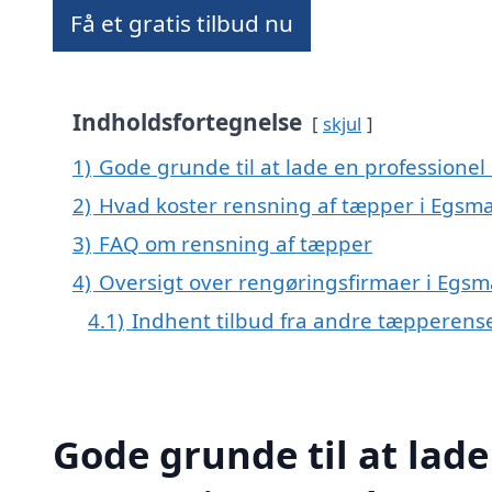
Få et gratis tilbud nu
Indholdsfortegnelse
skjul
1)
Gode grunde til at lade en professione
2)
Hvad koster rensning af tæpper i Egsm
3)
FAQ om rensning af tæpper
4)
Oversigt over rengøringsfirmaer i Eg
4.1)
Indhent tilbud fra andre tæpperens
Gode grunde til at lade