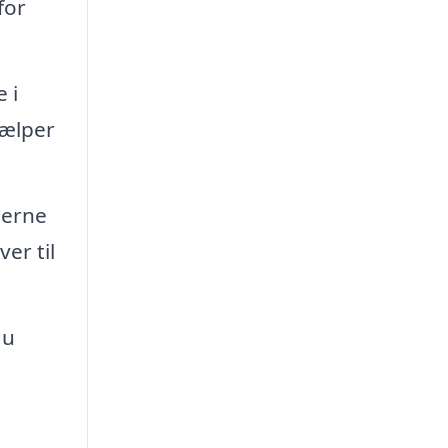
for
 i
jælper
jerne
er til
du
.