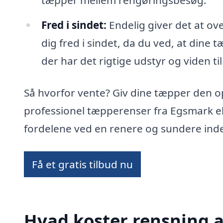
tæpper mellem rengøringsbesøg.
Fred i sindet:
Endelig giver det at ov
dig fred i sindet, da du ved, at dine 
der har det rigtige udstyr og viden til
Så hvorfor vente? Giv dine tæpper den 
professionel tæpperenser fra Egsmark el
fordelene ved en renere og sundere ind
Få et gratis tilbud nu
Hvad koster rensning 