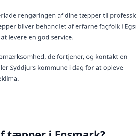
erlade rengøringen af dine tæpper til professi
tæpper bliver behandlet af erfarne fagfolk i Eg
 at levere en god service.
opmærksomhed, de fortjener, og kontakt en
ler Syddjurs kommune i dag for at opleve
eklima.
af tæpper i Egsmark?