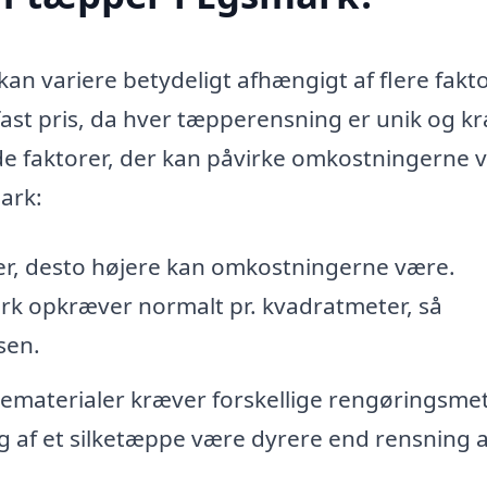
an variere betydeligt afhængigt af flere fakto
n fast pris, da hver tæpperensning er unik og k
 de faktorer, der kan påvirke omkostningerne 
ark:
er, desto højere kan omkostningerne være.
rk opkræver normalt pr. kvadratmeter, så
sen.
ematerialer kræver forskellige rengøringsme
g af et silketæppe være dyrere end rensning a