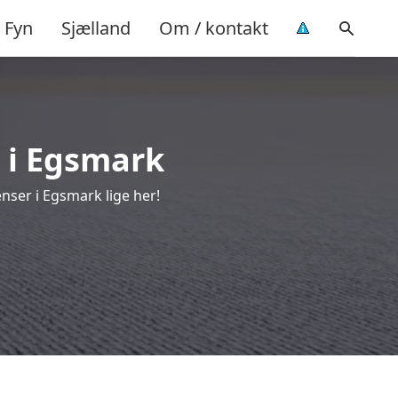
Fyn
Sjælland
Om / kontakt
s i Egsmark
nser i Egsmark lige her!