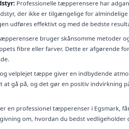
styr:
Professionelle tæpperensere har adgang
yr, der ikke er tilgængelige for almindelige
gen udføres effektivt og med de bedste resulta
 tæpperensere bruger skånsomme metoder o
pets fibre eller farver. Dette er afgørende for
nde.
 og velplejet tæppe giver en indbydende atm
t at gå på, og det gør en positiv indvirkning på
r en professionel tæpperenser i Egsmark, få
dgivning om, hvordan du bedst vedligeholder 