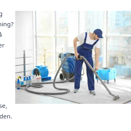
g
ning?
å
er
se,
iden.