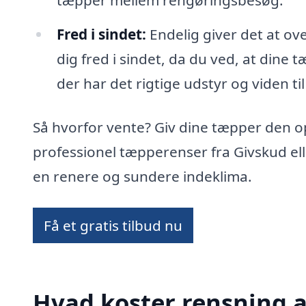
tæpper mellem rengøringsbesøg.
Fred i sindet:
Endelig giver det at ov
dig fred i sindet, da du ved, at dine 
der har det rigtige udstyr og viden til
Så hvorfor vente? Giv dine tæpper den 
professionel tæpperenser fra Givskud el
en renere og sundere indeklima.
Få et gratis tilbud nu
Hvad koster rensning a