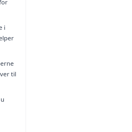
for
 i
ælper
jerne
er til
du