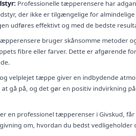
styr:
Professionelle tæpperensere har adgang
yr, der ikke er tilgængelige for almindelige
gen udføres effektivt og med de bedste resulta
 tæpperensere bruger skånsomme metoder o
pets fibre eller farver. Dette er afgørende for
nde.
 og velplejet tæppe giver en indbydende atm
 at gå på, og det gør en positiv indvirkning på
r en professionel tæpperenser i Givskud, får
dgivning om, hvordan du bedst vedligeholder 