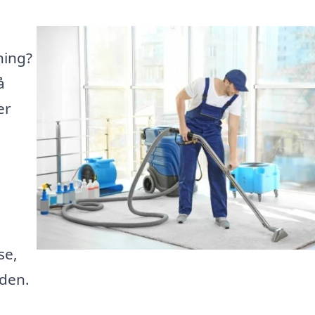
g
ning?
å
er
se,
iden.