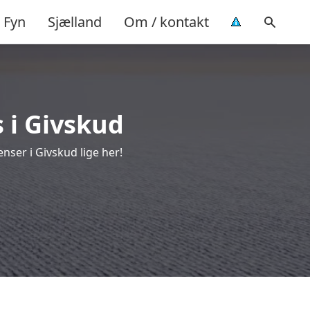
Fyn
Sjælland
Om / kontakt
 i Givskud
nser i Givskud lige her!