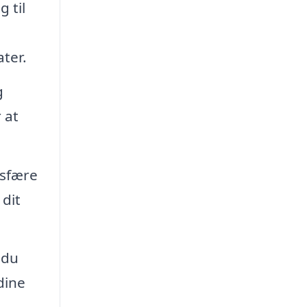
 til
ter.
g
 at
osfære
 dit
 du
dine