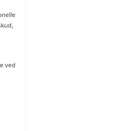
onelle
skud,
ne ved