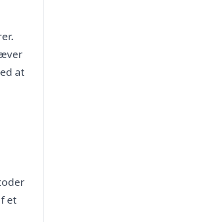
er.
ræver
ved at
toder
f et