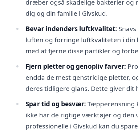
dræber også skadelige bakterier og m
dig og din familie i Givskud.
Bevar indendørs luftkvalitet:
Snavs o
luften og forringe luftkvaliteten i d
med at fjerne disse partikler og for
Fjern pletter og genopliv farver:
Pro
endda de mest genstridige pletter, o
deres tidligere glans. Dette giver di
Spar tid og besvær:
Tæpperensning k
ikke har de rigtige værktøjer og den vi
professionelle i Givskud kan du spar