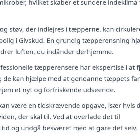
ikrober, hvilket skaber et sundere indeklima 
g støv, der indlejres i tæpperne, kan cirkulere
in bolig i Givskud. En grundig tæpperensning hj
bedrer luften, du indånder derhjemme.
fessionelle tæpperensere har ekspertise i at f
g de kan hjælpe med at gendanne tæppets farv
t hjem et nyt og forfriskende udseende.
an være en tidskrævende opgave, især hvis 
den, der skal til. Ved at overlade det til
e tid og undgå besværet med at gøre det selv.