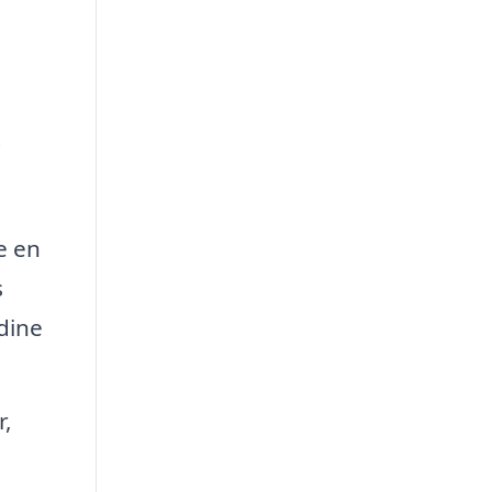
.
e en
s
 dine
r,