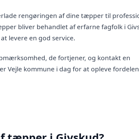
erlade rengøringen af dine tæpper til professi
tæpper bliver behandlet af erfarne fagfolk i Giv
 at levere en god service.
opmærksomhed, de fortjener, og kontakt en
ler Vejle kommune i dag for at opleve fordele
f tæpper i Givskud?