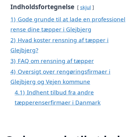
Indholdsfortegnelse
skjul
1)
Gode grunde til at lade en professionel
rense dine tæpper i Glejbjerg
2)
Hvad koster rensning af tæpper i
Glejbjerg?
3)
FAQ om rensning af tæpper
4)
Oversigt over rengøringsfirmaer i
Glejbjerg og Vejen kommune
4.1)
Indhent tilbud fra andre
tæpperenserfirmaer i Danmark