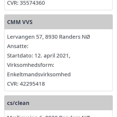
CVR: 35574360
CMM VVS
Lervangen 57, 8930 Randers NØ
Ansatte:
Startdato: 12. april 2021,
Virksomhedsform:
Enkeltmandsvirksomhed
CVR: 42295418
cs/clean