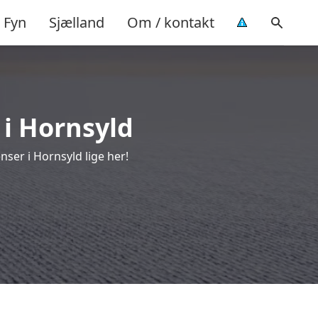
Fyn
Sjælland
Om / kontakt
 i Hornsyld
ser i Hornsyld lige her!