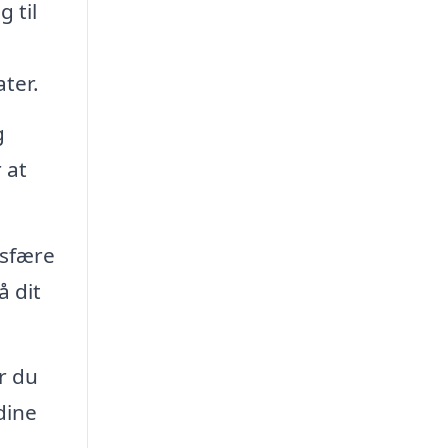
 til
ter.
g
 at
osfære
å dit
r du
dine