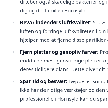
dræber også skadelige bakterier og m
dig og din familie i Hornsyld.
Bevar indendørs luftkvalitet:
Snavs o
luften og forringe luftkvaliteten i d
hjælper med at fjerne disse partikle
Fjern pletter og genopliv farver:
Pro
endda de mest genstridige pletter, o
deres tidligere glans. Dette giver di
Spar tid og besvær:
Tæpperensning k
ikke har de rigtige værktøjer og den vi
professionelle i Hornsyld kan du spa