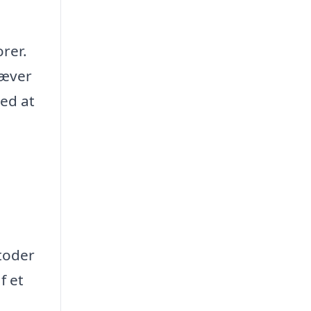
orer.
ræver
ved at
toder
f et