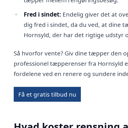
tæpper mellem rengøringsbesøg.
Fred i sindet:
Endelig giver det at ov
dig fred i sindet, da du ved, at dine 
Hornsyld, der har det rigtige udstyr o
Så hvorfor vente? Giv dine tæpper den 
professionel tæpperenser fra Hornsyld 
fordelene ved en renere og sundere ind
Få et gratis tilbud nu
Hvad koster rensning a