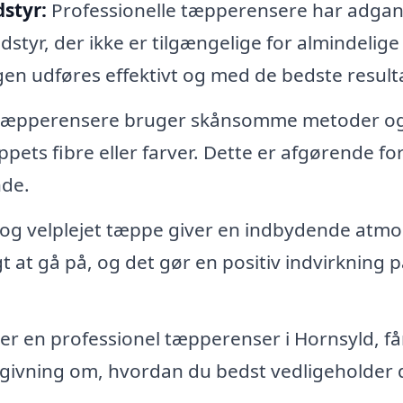
styr:
Professionelle tæpperensere har adgang
yr, der ikke er tilgængelige for almindelige
gen udføres effektivt og med de bedste resulta
 tæpperensere bruger skånsomme metoder o
pets fibre eller farver. Dette er afgørende for
nde.
 og velplejet tæppe giver en indbydende atm
gt at gå på, og det gør en positiv indvirkning p
r en professionel tæpperenser i Hornsyld, få
dgivning om, hvordan du bedst vedligeholder 