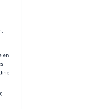
n.
e en
es
 dine
r,