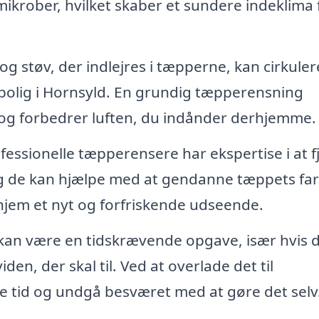
ikrober, hvilket skaber et sundere indeklima 
g støv, der indlejres i tæpperne, kan cirkulere
in bolig i Hornsyld. En grundig tæpperensning
r og forbedrer luften, du indånder derhjemme.
fessionelle tæpperensere har ekspertise i at f
g de kan hjælpe med at gendanne tæppets farv
t hjem et nyt og forfriskende udseende.
an være en tidskrævende opgave, især hvis 
den, der skal til. Ved at overlade det til
re tid og undgå besværet med at gøre det selv