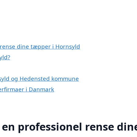
 rense dine tæpper i Hornsyld
yld?
rnsyld og Hedensted kommune
erfirmaer i Danmark
 en professionel rense din