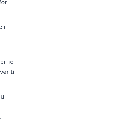
for
 i
jerne
er til
du
.