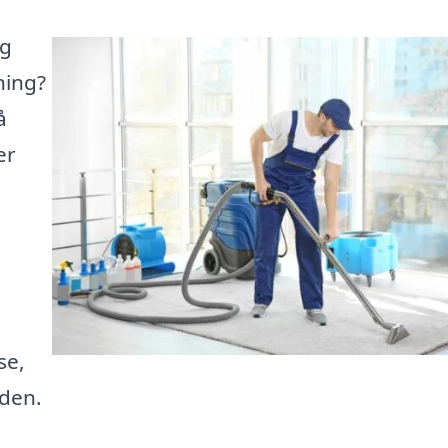
og
ning?
å
er
se,
iden.