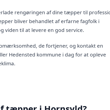
erlade rengøringen af dine tæpper til professi
tæpper bliver behandlet af erfarne fagfolk i
g viden til at levere en god service.
opmærksomhed, de fortjener, og kontakt en
eller Hedensted kommune i dag for at opleve
eklima.
f tæpper i Hornsyld?