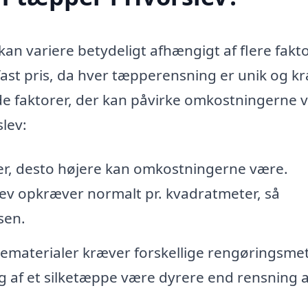
kan variere betydeligt afhængigt af flere fakto
n fast pris, da hver tæpperensning er unik og k
 de faktorer, der kan påvirke omkostningerne 
lev:
er, desto højere kan omkostningerne være.
lev opkræver normalt pr. kvadratmeter, så
sen.
ematerialer kræver forskellige rengøringsme
g af et silketæppe være dyrere end rensning a