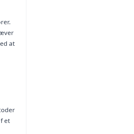
rer.
ræver
ved at
toder
f et