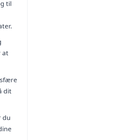
 til
ter.
g
 at
osfære
 dit
r du
dine