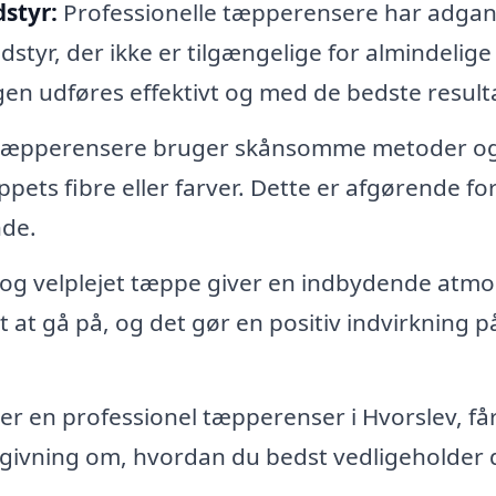
styr:
Professionelle tæpperensere har adgang
yr, der ikke er tilgængelige for almindelige
gen udføres effektivt og med de bedste resulta
 tæpperensere bruger skånsomme metoder o
pets fibre eller farver. Dette er afgørende for
nde.
 og velplejet tæppe giver en indbydende atm
t at gå på, og det gør en positiv indvirkning på
r en professionel tæpperenser i Hvorslev, få
dgivning om, hvordan du bedst vedligeholder 