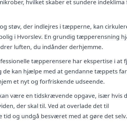
ikrober, hvilket skaber et sundere indeklima 
g støv, der indlejres i tæpperne, kan cirkulere
in bolig i Hvorslev. En grundig tæpperensning h
bedrer luften, du indånder derhjemme.
fessionelle tæpperensere har ekspertise i at f
g de kan hjælpe med at gendanne tæppets farv
t hjem et nyt og forfriskende udseende.
an være en tidskrævende opgave, især hvis 
den, der skal til. Ved at overlade det til
re tid og undgå besværet med at gøre det selv