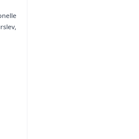
onelle
rslev,