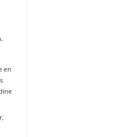
.
e en
s
 dine
r,