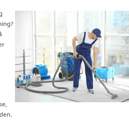
g
ning?
å
er
se,
iden.