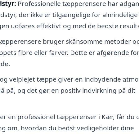
styr:
Professionelle tæpperensere har adgang
yr, der ikke er tilgængelige for almindelige
gen udføres effektivt og med de bedste resulta
 tæpperensere bruger skånsomme metoder o
pets fibre eller farver. Dette er afgørende for
nde.
 og velplejet tæppe giver en indbydende atm
gå på, og det gør en positiv indvirkning på dit
r en professionel tæpperenser i Kær, får du 
ing om, hvordan du bedst vedligeholder dine