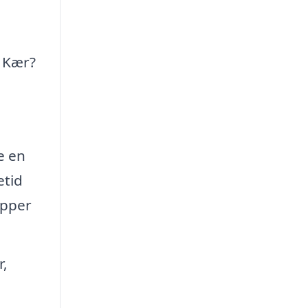
i Kær?
e en
etid
æpper
r,