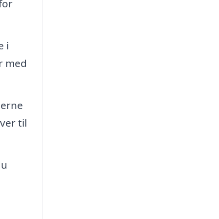
for
 i
er med
jerne
er til
du