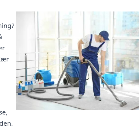
ning?
å
er
Kær
se,
iden.