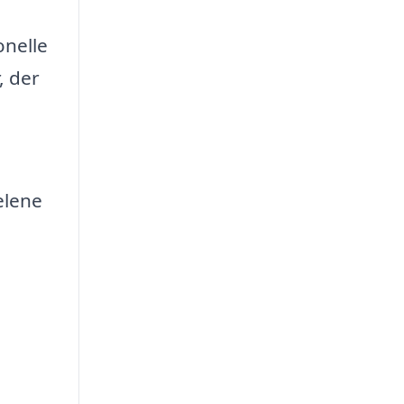
onelle
, der
elene