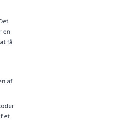
 Det
r en
at få
en af
toder
f et