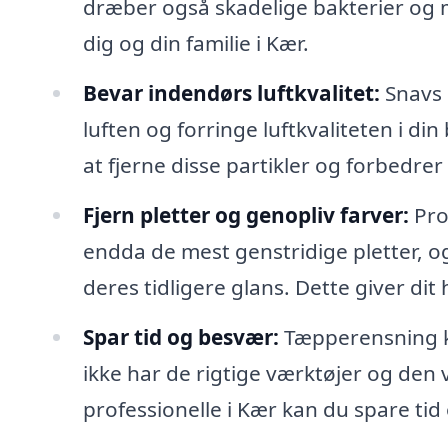
dræber også skadelige bakterier og m
dig og din familie i Kær.
Bevar indendørs luftkvalitet:
Snavs o
luften og forringe luftkvaliteten i d
at fjerne disse partikler og forbedre
Fjern pletter og genopliv farver:
Pro
endda de mest genstridige pletter, o
deres tidligere glans. Dette giver di
Spar tid og besvær:
Tæpperensning k
ikke har de rigtige værktøjer og den vi
professionelle i Kær kan du spare ti