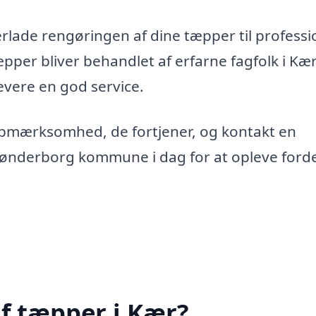
erlade rengøringen af dine tæpper til professi
tæpper bliver behandlet af erfarne fagfolk i Kær
levere en god service.
opmærksomhed, de fortjener, og kontakt en
 Sønderborg kommune i dag for at opleve ford
f tæpper i Kær?