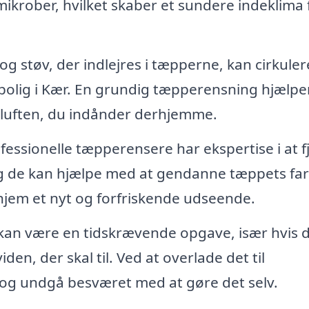
ikrober, hvilket skaber et sundere indeklima 
g støv, der indlejres i tæpperne, kan cirkulere
in bolig i Kær. En grundig tæpperensning hjælp
r luften, du indånder derhjemme.
fessionelle tæpperensere har ekspertise i at f
g de kan hjælpe med at gendanne tæppets farv
t hjem et nyt og forfriskende udseende.
an være en tidskrævende opgave, især hvis 
den, der skal til. Ved at overlade det til
d og undgå besværet med at gøre det selv.