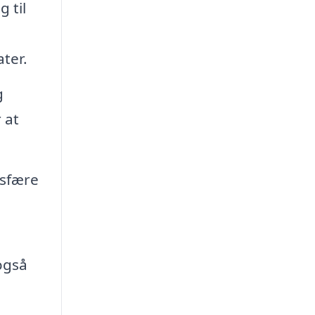
 til
ter.
g
 at
osfære
også