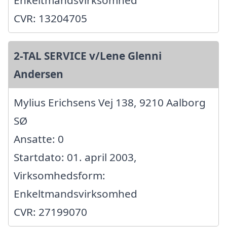
CVR: 13204705
2-TAL SERVICE v/Lene Glenni
Andersen
Mylius Erichsens Vej 138, 9210 Aalborg
SØ
Ansatte: 0
Startdato: 01. april 2003,
Virksomhedsform:
Enkeltmandsvirksomhed
CVR: 27199070