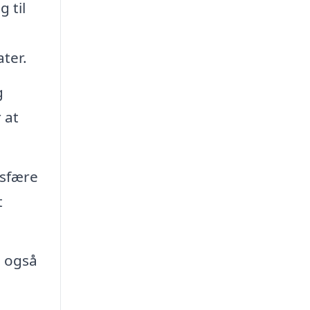
 til
ter.
g
 at
osfære
t
u også