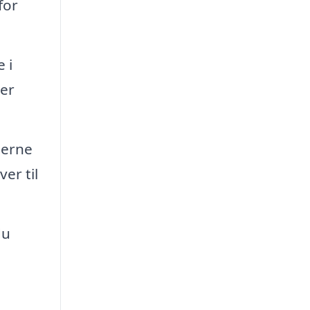
for
 i
per
jerne
er til
du