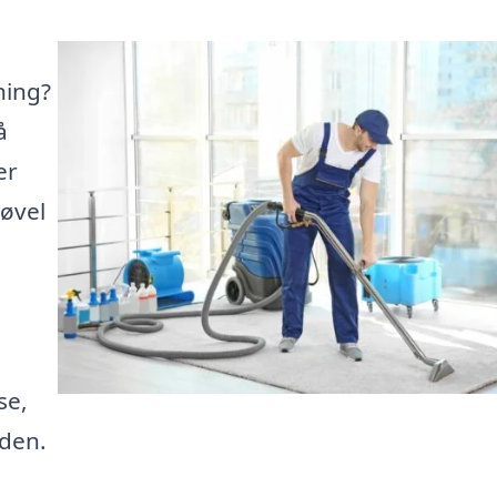
ning?
å
er
Løvel
se,
iden.