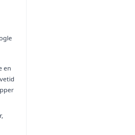
ogle
e en
vetid
æpper
r,