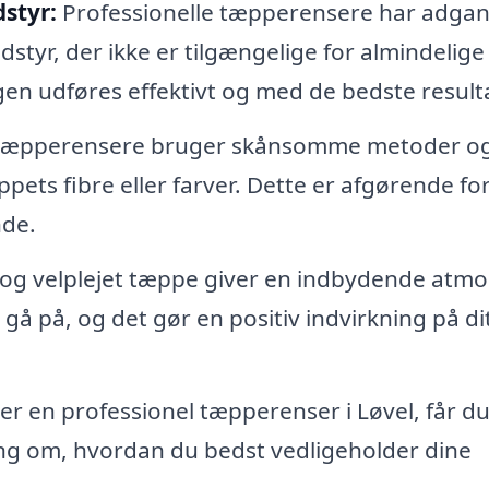
styr:
Professionelle tæpperensere har adgang
yr, der ikke er tilgængelige for almindelige
gen udføres effektivt og med de bedste resulta
 tæpperensere bruger skånsomme metoder o
pets fibre eller farver. Dette er afgørende for
nde.
 og velplejet tæppe giver en indbydende atm
t gå på, og det gør en positiv indvirkning på di
r en professionel tæpperenser i Løvel, får d
ing om, hvordan du bedst vedligeholder dine