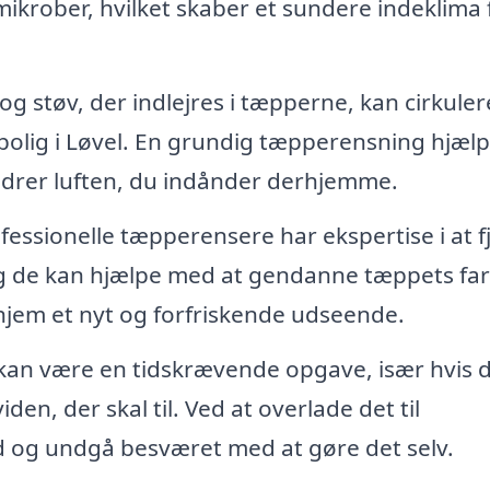
ikrober, hvilket skaber et sundere indeklima 
g støv, der indlejres i tæpperne, kan cirkulere
n bolig i Løvel. En grundig tæpperensning hjæl
bedrer luften, du indånder derhjemme.
fessionelle tæpperensere har ekspertise i at f
g de kan hjælpe med at gendanne tæppets farv
t hjem et nyt og forfriskende udseende.
an være en tidskrævende opgave, især hvis 
den, der skal til. Ved at overlade det til
id og undgå besværet med at gøre det selv.