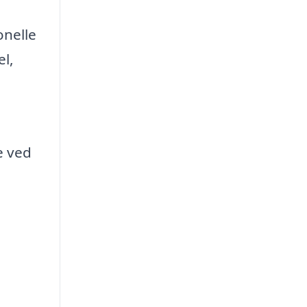
onelle
el,
e ved