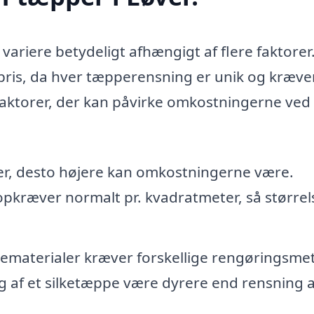
 variere betydeligt afhængigt af flere faktorer
st pris, da hver tæpperensning er unik og kræve
 faktorer, der kan påvirke omkostningerne ved 
er, desto højere kan omkostningerne være.
opkræver normalt pr. kvadratmeter, så størrel
ematerialer kræver forskellige rengøringsme
g af et silketæppe være dyrere end rensning a