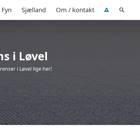
Fyn
Sjælland
Om / kontakt
s i Løvel
nser i Løvel lige her!