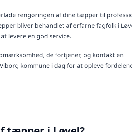
erlade rengøringen af dine tæpper til professi
æpper bliver behandlet af erfarne fagfolk i Løv
 at levere en god service.
opmærksomhed, de fortjener, og kontakt en
r Viborg kommune i dag for at opleve fordelen
f tæpper i Løvel?