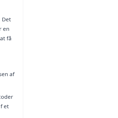
. Det
r en
at få
sen af
toder
f et