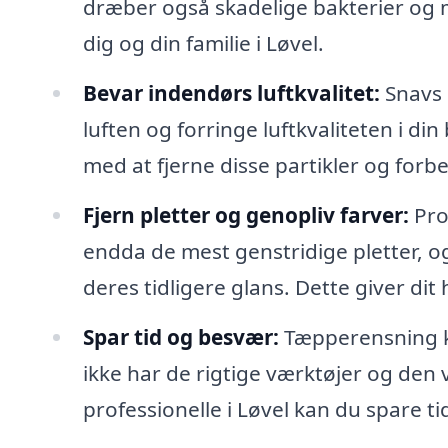
dræber også skadelige bakterier og m
dig og din familie i Løvel.
Bevar indendørs luftkvalitet:
Snavs o
luften og forringe luftkvaliteten i di
med at fjerne disse partikler og for
Fjern pletter og genopliv farver:
Pro
endda de mest genstridige pletter, o
deres tidligere glans. Dette giver di
Spar tid og besvær:
Tæpperensning k
ikke har de rigtige værktøjer og den vi
professionelle i Løvel kan du spare t