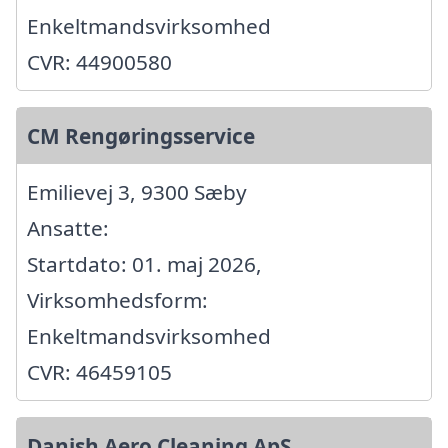
Enkeltmandsvirksomhed
CVR: 44900580
CM Rengøringsservice
Emilievej 3, 9300 Sæby
Ansatte:
Startdato: 01. maj 2026,
Virksomhedsform:
Enkeltmandsvirksomhed
CVR: 46459105
Danish Aero Cleaning ApS