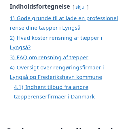
Indholdsfortegnelse
skjul
1)
Gode grunde til at lade en professionel
rense dine tæpper i Lyngså
2)
Hvad koster rensning af tæpper i
Lyngså?
3)
FAQ om rensning af tæpper
4)
Oversigt over rengøringsfirmaer i
Lyngså og Frederikshavn kommune
4.1)
Indhent tilbud fra andre
tæpperenserfirmaer i Danmark