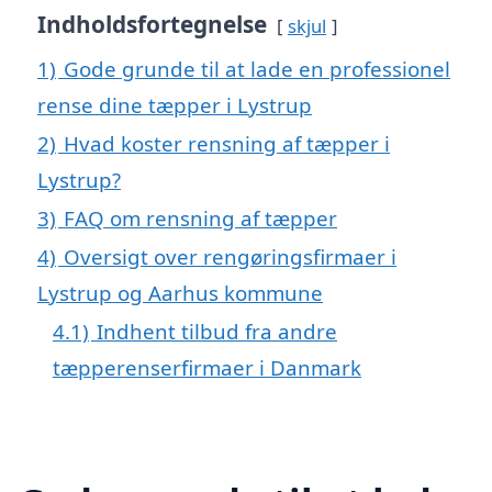
Indholdsfortegnelse
skjul
1)
Gode grunde til at lade en professionel
rense dine tæpper i Lystrup
2)
Hvad koster rensning af tæpper i
Lystrup?
3)
FAQ om rensning af tæpper
4)
Oversigt over rengøringsfirmaer i
Lystrup og Aarhus kommune
4.1)
Indhent tilbud fra andre
tæpperenserfirmaer i Danmark