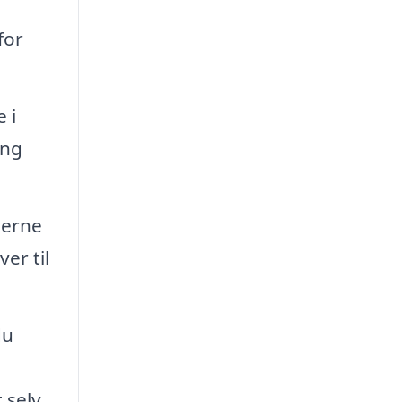
for
 i
ing
jerne
er til
du
 selv.