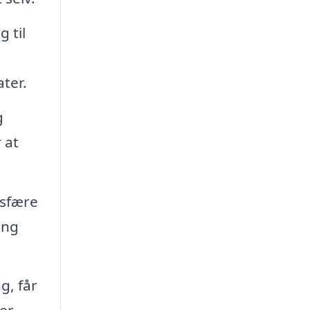
 til
ter.
g
 at
osfære
ing
g, får