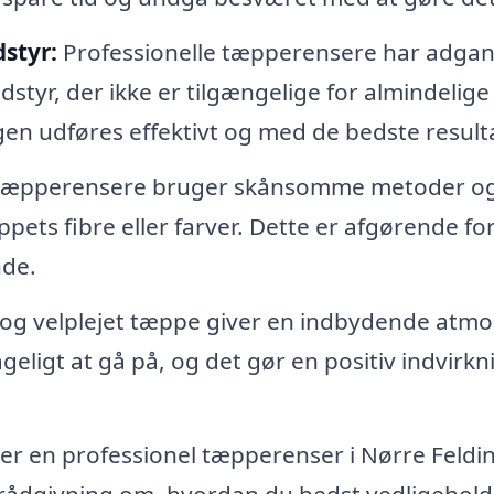
styr:
Professionelle tæpperensere har adgang
yr, der ikke er tilgængelige for almindelige
gen udføres effektivt og med de bedste resulta
 tæpperensere bruger skånsomme metoder o
pets fibre eller farver. Dette er afgørende for
nde.
 og velplejet tæppe giver en indbydende atm
ageligt at gå på, og det gør en positiv indvirkn
r en professionel tæpperenser i Nørre Feldin