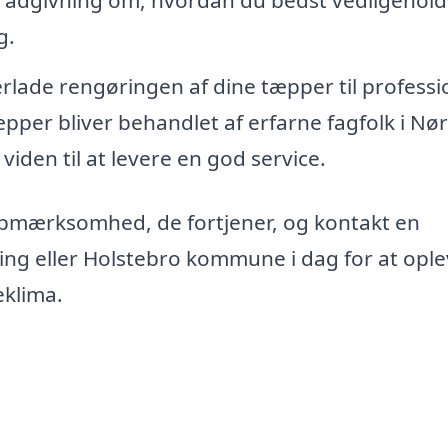
 rådgivning om, hvordan du bedst vedligehold
g.
erlade rengøringen af dine tæpper til professi
tæpper bliver behandlet af erfarne fagfolk i Nø
viden til at levere en god service.
opmærksomhed, de fortjener, og kontakt en
ing eller Holstebro kommune i dag for at opl
eklima.