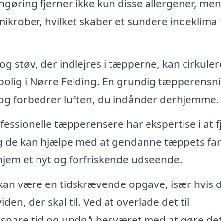
ngøring fjerner ikke kun disse allergener, men
ikrober, hvilket skaber et sundere indeklima 
g støv, der indlejres i tæpperne, kan cirkulere
in bolig i Nørre Felding. En grundig tæpperensn
r og forbedrer luften, du indånder derhjemme.
fessionelle tæpperensere har ekspertise i at f
g de kan hjælpe med at gendanne tæppets farv
t hjem et nyt og forfriskende udseende.
an være en tidskrævende opgave, især hvis 
den, der skal til. Ved at overlade det til
u spare tid og undgå besværet med at gøre det