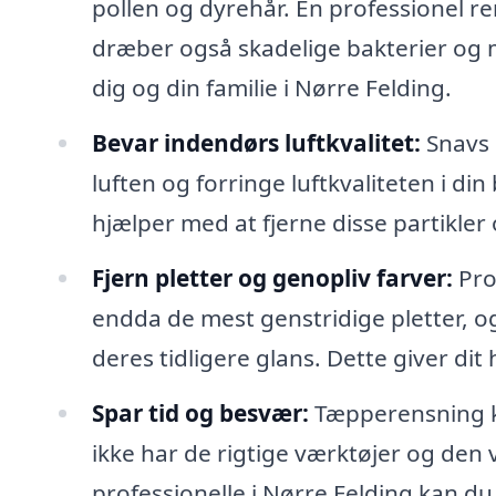
pollen og dyrehår. En professionel re
dræber også skadelige bakterier og m
dig og din familie i Nørre Felding.
Bevar indendørs luftkvalitet:
Snavs o
luften og forringe luftkvaliteten i d
hjælper med at fjerne disse partikle
Fjern pletter og genopliv farver:
Pro
endda de mest genstridige pletter, o
deres tidligere glans. Dette giver di
Spar tid og besvær:
Tæpperensning k
ikke har de rigtige værktøjer og den vi
professionelle i Nørre Felding kan d