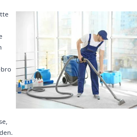
tte
e
n
ebro
se,
iden.