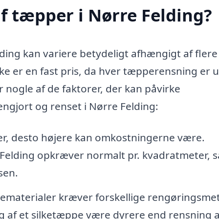
f tæpper i Nørre Felding?
ding kan variere betydeligt afhængigt af flere
 ikke er en fast pris, da hver tæpperensning er 
 nogle af de faktorer, der kan påvirke
ngjort og renset i Nørre Felding:
er, desto højere kan omkostningerne være.
Felding opkræver normalt pr. kvadratmeter, s
sen.
ematerialer kræver forskellige rengøringsme
g af et silketæppe være dyrere end rensning a