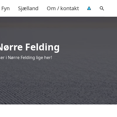
Fyn
Sjælland
Om / kontakt
Nørre Felding
r i Nørre Felding lige her!