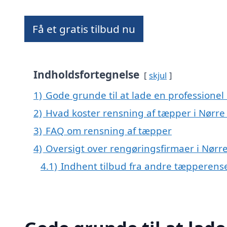
Få et gratis tilbud nu
Indholdsfortegnelse
skjul
1)
Gode grunde til at lade en professionel
2)
Hvad koster rensning af tæpper i Nørre
3)
FAQ om rensning af tæpper
4)
Oversigt over rengøringsfirmaer i Nør
4.1)
Indhent tilbud fra andre tæpperens