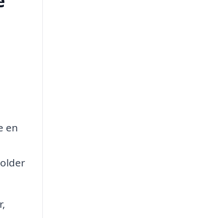
e
e en
holder
r,