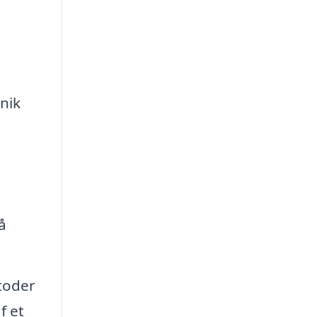
unik
å
toder
f et