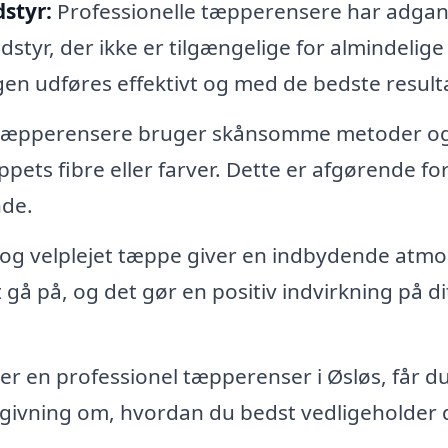
styr:
Professionelle tæpperensere har adgang
yr, der ikke er tilgængelige for almindelige
gen udføres effektivt og med de bedste resulta
 tæpperensere bruger skånsomme metoder o
pets fibre eller farver. Dette er afgørende for
nde.
 og velplejet tæppe giver en indbydende atm
t gå på, og det gør en positiv indvirkning på di
r en professionel tæpperenser i Øsløs, får d
dgivning om, hvordan du bedst vedligeholder 