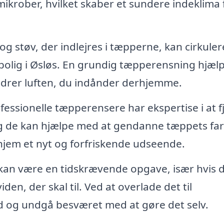
ikrober, hvilket skaber et sundere indeklima 
g støv, der indlejres i tæpperne, kan cirkulere
n bolig i Øsløs. En grundig tæpperensning hjæl
bedrer luften, du indånder derhjemme.
fessionelle tæpperensere har ekspertise i at f
g de kan hjælpe med at gendanne tæppets farv
t hjem et nyt og forfriskende udseende.
an være en tidskrævende opgave, især hvis 
den, der skal til. Ved at overlade det til
tid og undgå besværet med at gøre det selv.