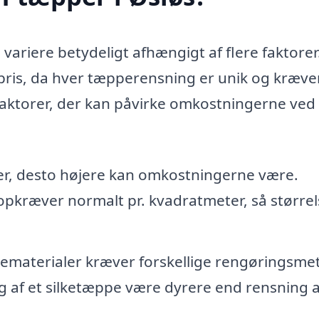
 variere betydeligt afhængigt af flere faktorer
st pris, da hver tæpperensning er unik og kræve
 faktorer, der kan påvirke omkostningerne ved 
er, desto højere kan omkostningerne være.
opkræver normalt pr. kvadratmeter, så større
ematerialer kræver forskellige rengøringsme
g af et silketæppe være dyrere end rensning a