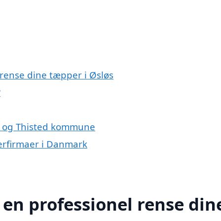
 rense dine tæpper i Øsløs
?
øs og Thisted kommune
erfirmaer i Danmark
 en professionel rense din