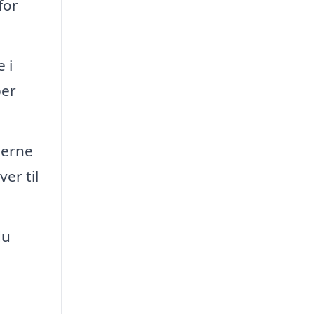
for
 i
per
jerne
er til
du