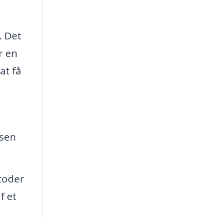
. Det
r en
at få
lsen
toder
f et