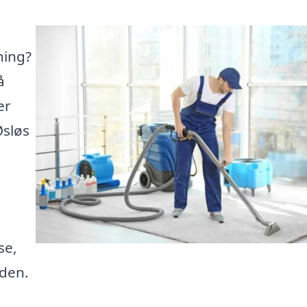
ning?
å
er
Øsløs
se,
iden.