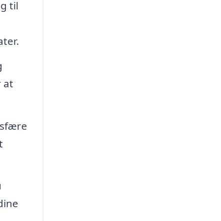
 til
ter.
g
 at
osfære
t
u
dine