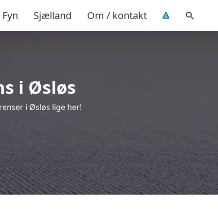
Fyn
Sjælland
Om / kontakt
s i Øsløs
enser i Øsløs lige her!