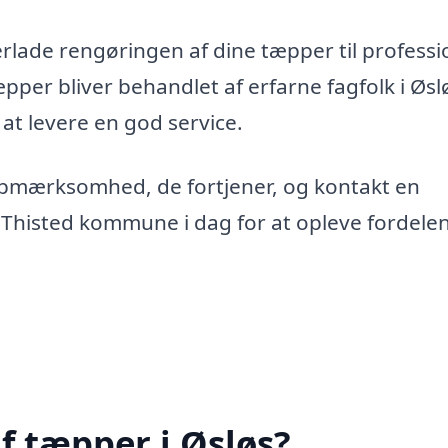
erlade rengøringen af dine tæpper til professi
tæpper bliver behandlet af erfarne fagfolk i Øsl
 at levere en god service.
opmærksomhed, de fortjener, og kontakt en
r Thisted kommune i dag for at opleve fordele
f tæpper i Øsløs?