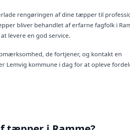
erlade rengøringen af dine tæpper til professi
 tæpper bliver behandlet af erfarne fagfolk i R
 at levere en god service.
opmærksomhed, de fortjener, og kontakt en
er Lemvig kommune i dag for at opleve forde
af tæpper i Ramme?