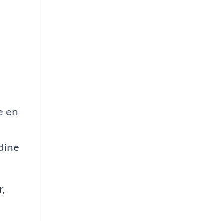
e en
 dine
r,