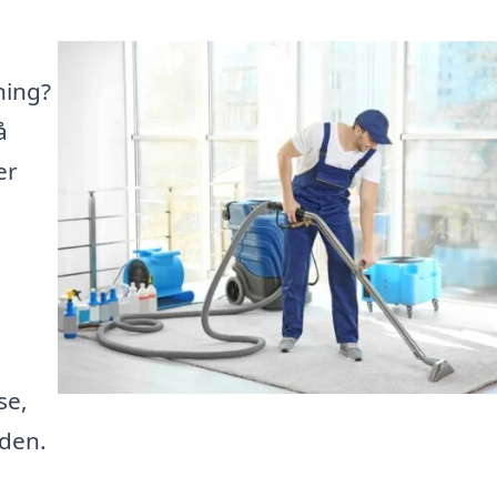
ning?
å
er
se,
iden.