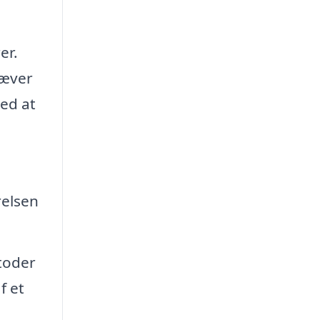
er.
ræver
ved at
relsen
toder
f et