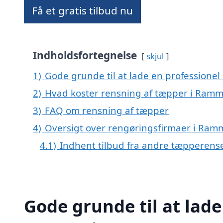
Få et gratis tilbud nu
Indholdsfortegnelse
skjul
1)
Gode grunde til at lade en professione
2)
Hvad koster rensning af tæpper i Ram
3)
FAQ om rensning af tæpper
4)
Oversigt over rengøringsfirmaer i R
4.1)
Indhent tilbud fra andre tæpperens
Gode grunde til at lade