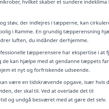
ikrober, hvilket skaber et sundere indeklima 
g støv, der indlejres i tæpperne, kan cirkulere
in bolig i Ramme. En grundig tæpperensning hj
bedrer luften, du indånder derhjemme.
fessionelle tæpperensere har ekspertise i at f
g de kan hjælpe med at gendanne tæppets farv
t hjem et nyt og forfriskende udseende.
an være en tidskrævende opgave, især hvis 
den, der skal til. Ved at overlade det til
 tid og undgå besværet med at gøre det selv.