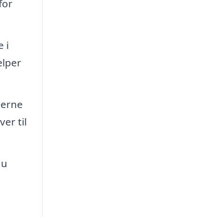
for
 i
ælper
jerne
er til
du