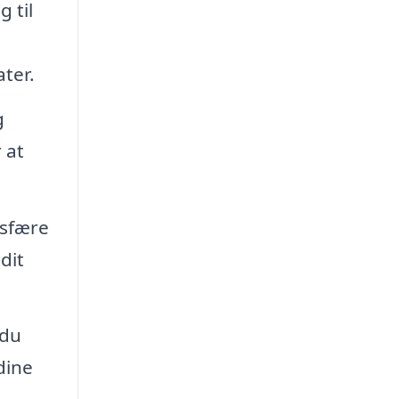
 til
ter.
g
 at
osfære
dit
 du
dine