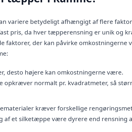
n variere betydeligt afhængigt af flere faktor
n fast pris, da hver tæpperensning er unik og k
 de faktorer, der kan påvirke omkostningerne 
me:
er, desto højere kan omkostningerne være.
 opkræver normalt pr. kvadratmeter, så stør
ematerialer kræver forskellige rengøringsme
g af et silketæppe være dyrere end rensning a