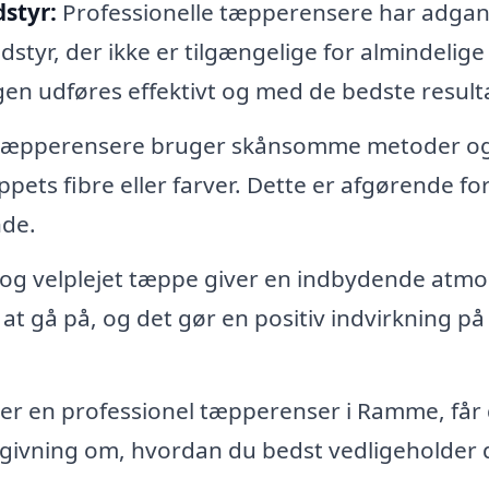
styr:
Professionelle tæpperensere har adgang
yr, der ikke er tilgængelige for almindelige
gen udføres effektivt og med de bedste resulta
 tæpperensere bruger skånsomme metoder o
pets fibre eller farver. Dette er afgørende for
nde.
 og velplejet tæppe giver en indbydende atm
at gå på, og det gør en positiv indvirkning på 
r en professionel tæpperenser i Ramme, får
dgivning om, hvordan du bedst vedligeholder 