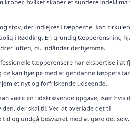
ikrober, hvilket skaber et sundere indeklima 
g støv, der indlejres i tæpperne, kan cirkulere
in bolig i Rødding. En grundig tæpperensning h
bedrer luften, du indånder derhjemme.
fessionelle tæpperensere har ekspertise i at f
g de kan hjælpe med at gendanne tæppets farv
t hjem et nyt og forfriskende udseende.
an være en tidskrævende opgave, især hvis 
den, der skal til. Ved at overlade det til
e tid og undgå besværet med at gøre det selv.