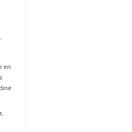
.
e en
s
 dine
r,