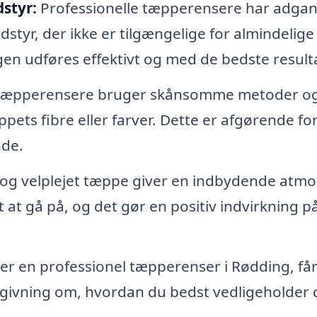
styr:
Professionelle tæpperensere har adgang
yr, der ikke er tilgængelige for almindelige
gen udføres effektivt og med de bedste resulta
 tæpperensere bruger skånsomme metoder o
pets fibre eller farver. Dette er afgørende for
nde.
 og velplejet tæppe giver en indbydende atm
t at gå på, og det gør en positiv indvirkning på
r en professionel tæpperenser i Rødding, få
dgivning om, hvordan du bedst vedligeholder 