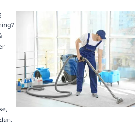
g
ning?
å
er
se,
iden.