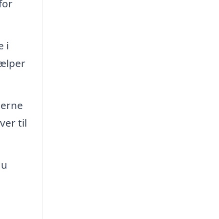
for
 i
jælper
jerne
er til
du