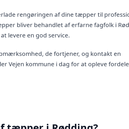
erlade rengøringen af dine tæpper til professi
tæpper bliver behandlet af erfarne fagfolk i Rø
 at levere en god service.
opmærksomhed, de fortjener, og kontakt en
ler Vejen kommune i dag for at opleve fordel
f tæpper i Rødding?