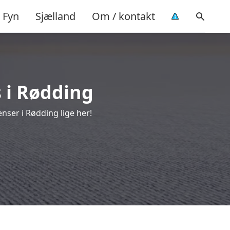
Fyn
Sjælland
Om / kontakt
s i Rødding
nser i Rødding lige her!