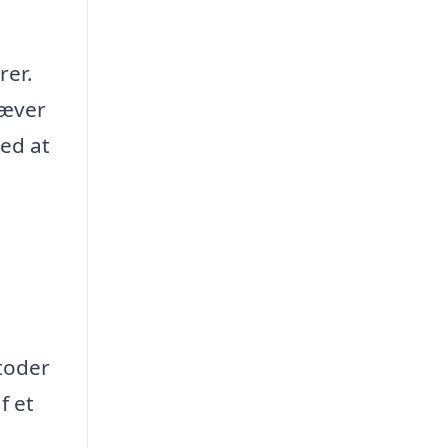
rer.
ræver
ved at
toder
f et