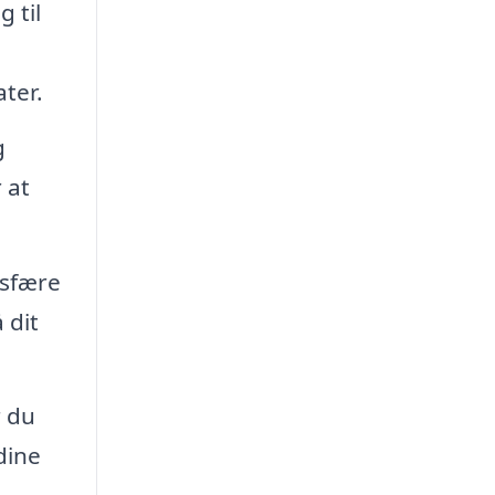
 til
ter.
g
 at
osfære
 dit
r du
dine