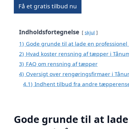
Få et gratis tilbud nu
Indholdsfortegnelse
skjul
1)
Gode grunde til at lade en professione
2)
Hvad koster rensning af tæpper i Tånu
3)
FAQ om rensning af tæpper
4)
Oversigt over rengøringsfirmaer i Tå
4.1)
Indhent tilbud fra andre tæpperens
Gode grunde til at lade