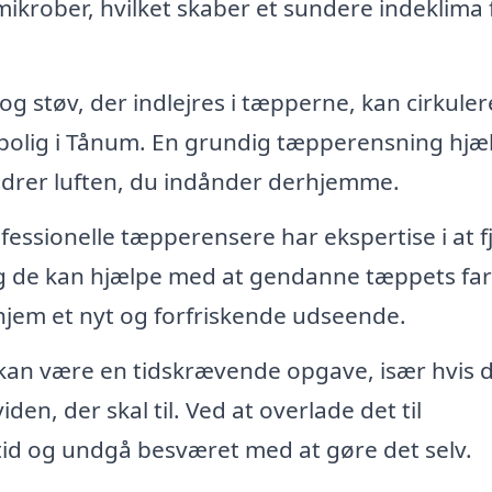
ikrober, hvilket skaber et sundere indeklima 
g støv, der indlejres i tæpperne, kan cirkulere
in bolig i Tånum. En grundig tæpperensning hjæ
bedrer luften, du indånder derhjemme.
fessionelle tæpperensere har ekspertise i at f
g de kan hjælpe med at gendanne tæppets farv
t hjem et nyt og forfriskende udseende.
an være en tidskrævende opgave, især hvis 
den, der skal til. Ved at overlade det til
tid og undgå besværet med at gøre det selv.