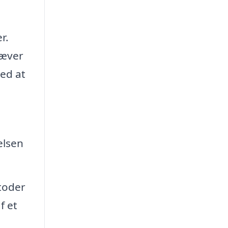
r.
ræver
ved at
elsen
toder
f et