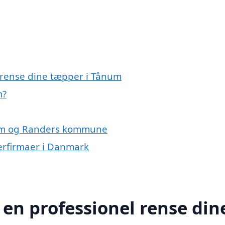
l rense dine tæpper i Tånum
m?
num og Randers kommune
erfirmaer i Danmark
 en professionel rense din