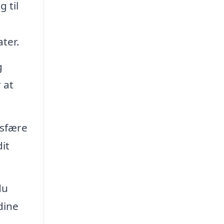
 til
ter.
g
 at
osfære
it
du
dine