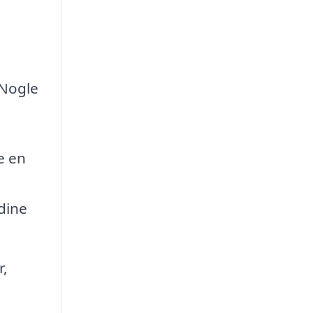
 Nogle
e en
 dine
r,