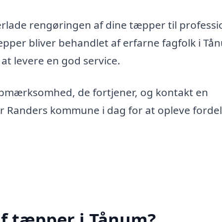
erlade rengøringen af dine tæpper til professi
tæpper bliver behandlet af erfarne fagfolk i Tå
 at levere en god service.
opmærksomhed, de fortjener, og kontakt en
er Randers kommune i dag for at opleve forde
af tæpper i Tånum?