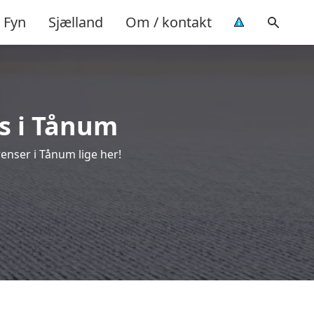
Fyn
Sjælland
Om / kontakt
ns i Tånum
enser i Tånum lige her!