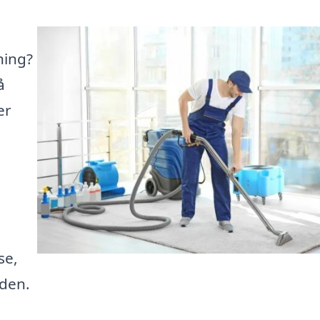
ning?
å
er
se,
iden.