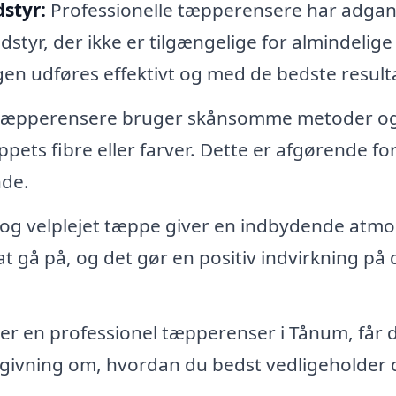
styr:
Professionelle tæpperensere har adgang
yr, der ikke er tilgængelige for almindelige
gen udføres effektivt og med de bedste resulta
 tæpperensere bruger skånsomme metoder o
pets fibre eller farver. Dette er afgørende for
nde.
 og velplejet tæppe giver en indbydende atm
at gå på, og det gør en positiv indvirkning på d
r en professionel tæpperenser i Tånum, får 
dgivning om, hvordan du bedst vedligeholder 