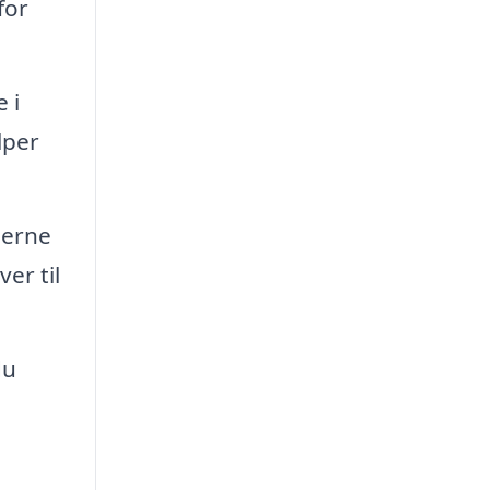
for
 i
lper
jerne
er til
du