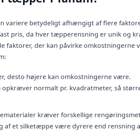
 variere betydeligt afhængigt af flere faktore
n fast pris, da hver tæpperensning er unik og k
 de faktorer, der kan påvirke omkostningerne 
m:
er, desto højere kan omkostningerne være.
 opkræver normalt pr. kvadratmeter, så størr
ematerialer kræver forskellige rengøringsme
g af et silketæppe være dyrere end rensning a