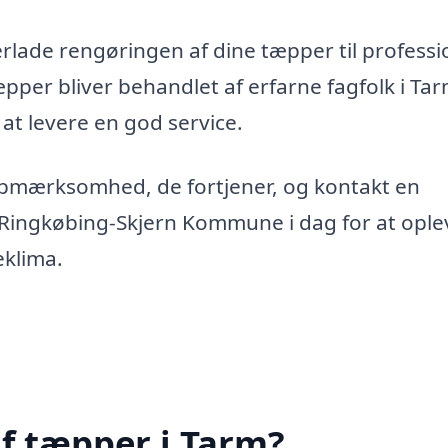
erlade rengøringen af dine tæpper til professi
tæpper bliver behandlet af erfarne fagfolk i Tar
 at levere en god service.
opmærksomhed, de fortjener, og kontakt en
 Ringkøbing-Skjern Kommune i dag for at ople
eklima.
f tæpper i Tarm?