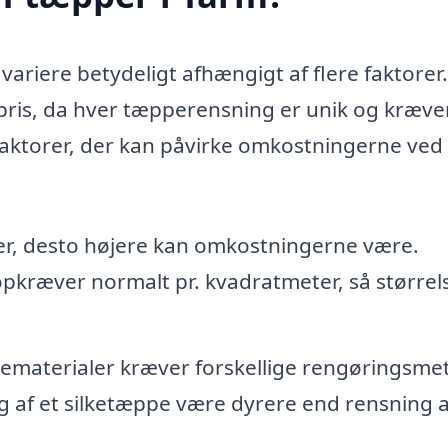
variere betydeligt afhængigt af flere faktorer
st pris, da hver tæpperensning er unik og kræve
 faktorer, der kan påvirke omkostningerne ved 
er, desto højere kan omkostningerne være.
pkræver normalt pr. kvadratmeter, så størrel
ematerialer kræver forskellige rengøringsme
g af et silketæppe være dyrere end rensning a