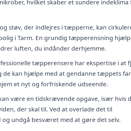
ikrober, hvilket skaber et sundere indeklima 
g støv, der indlejres i tæpperne, kan cirkulere
in bolig i Tarm. En grundig tæpperensning hjælp
bedrer luften, du indånder derhjemme.
fessionelle tæpperensere har ekspertise i at f
g de kan hjælpe med at gendanne tæppets farv
t hjem et nyt og forfriskende udseende.
an være en tidskrævende opgave, især hvis 
den, der skal til. Ved at overlade det til
id og undgå besværet med at gøre det selv.