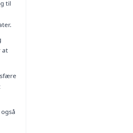
 til
ter.
g
 at
osfære
t
u også