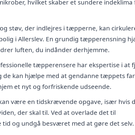
ikrober, hvilket skaber et sundere indeklima 
g støv, der indlejres i tæpperne, kan cirkulere
n bolig i Allerslev. En grundig tæpperensning h
bedrer luften, du indånder derhjemme.
fessionelle tæpperensere har ekspertise i at f
g de kan hjælpe med at gendanne tæppets farv
t hjem et nyt og forfriskende udseende.
an være en tidskrævende opgave, især hvis 
den, der skal til. Ved at overlade det til
re tid og undgå besværet med at gøre det selv.