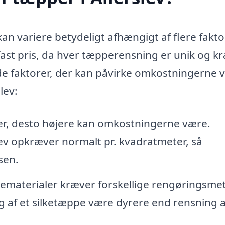
kan variere betydeligt afhængigt af flere fakto
n fast pris, da hver tæpperensning er unik og k
 de faktorer, der kan påvirke omkostningerne 
lev:
er, desto højere kan omkostningerne være.
lev opkræver normalt pr. kvadratmeter, så
sen.
ematerialer kræver forskellige rengøringsme
g af et silketæppe være dyrere end rensning a