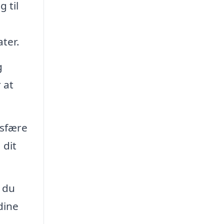
 til
ter.
g
 at
osfære
 dit
 du
dine