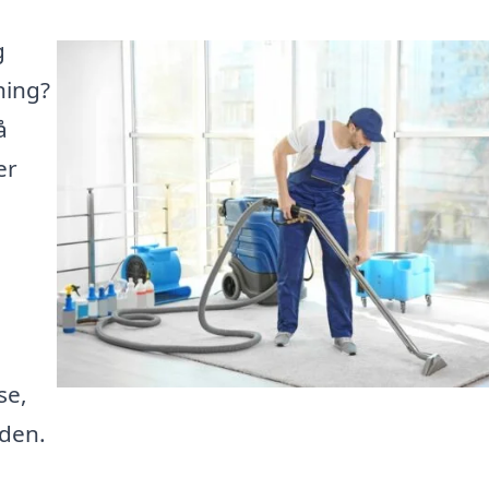
g
ning?
å
er
se,
iden.