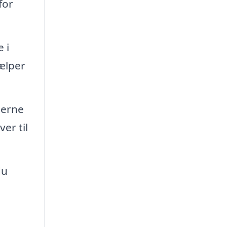
for
 i
jælper
jerne
er til
du