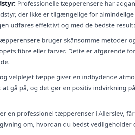
styr:
Professionelle tæpperensere har adgang
yr, der ikke er tilgængelige for almindelige
gen udføres effektivt og med de bedste resulta
 tæpperensere bruger skånsomme metoder o
pets fibre eller farver. Dette er afgørende for
nde.
 og velplejet tæppe giver en indbydende atm
gt at gå på, og det gør en positiv indvirkning på
r en professionel tæpperenser i Allerslev, får
dgivning om, hvordan du bedst vedligeholder 