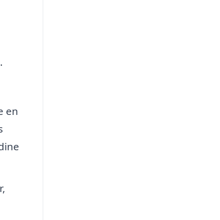
.
e en
s
 dine
r,