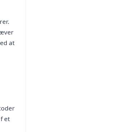
rer.
ræver
ved at
toder
f et