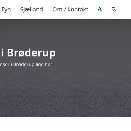
Fyn
Sjælland
Om / kontakt
 i Brøderup
ser i Brøderup lige her!