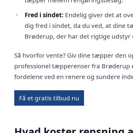
tæpper mellem rengøringsbesøg.
Fred i sindet:
Endelig giver det at ov
dig fred i sindet, da du ved, at dine 
Brøderup, der har det rigtige udstyr o
Så hvorfor vente? Giv dine tæpper den 
professionel tæpperenser fra Brøderup 
fordelene ved en renere og sundere ind
Få et gratis tilbud nu
Hvad koster rensning a