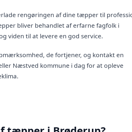
erlade rengøringen af dine tæpper til professi
tæpper bliver behandlet af erfarne fagfolk i
g viden til at levere en god service.
opmærksomhed, de fortjener, og kontakt en
eller Næstved kommune i dag for at opleve
eklima.
f tæpper i Brøderup?