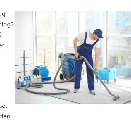
og
ning?
å
er
se,
iden.