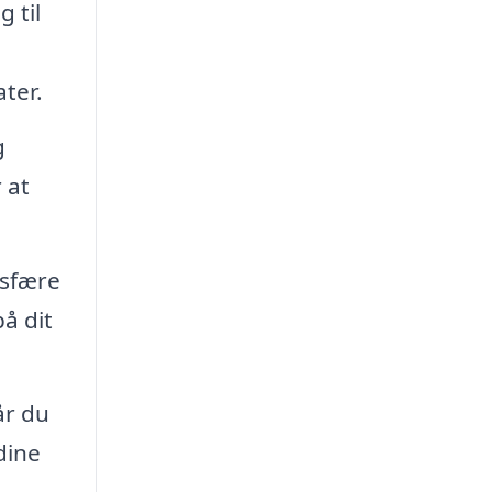
 til
ter.
g
 at
osfære
på dit
år du
dine