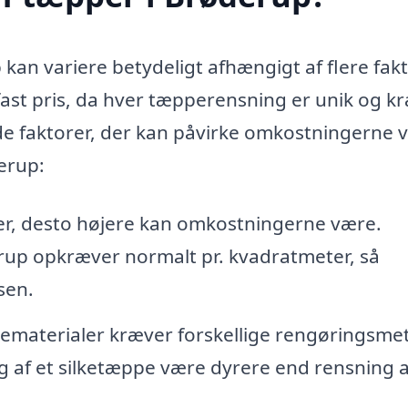
kan variere betydeligt afhængigt af flere fakt
n fast pris, da hver tæpperensning er unik og k
 de faktorer, der kan påvirke omkostningerne 
erup:
er, desto højere kan omkostningerne være.
rup opkræver normalt pr. kvadratmeter, så
sen.
ematerialer kræver forskellige rengøringsme
g af et silketæppe være dyrere end rensning a