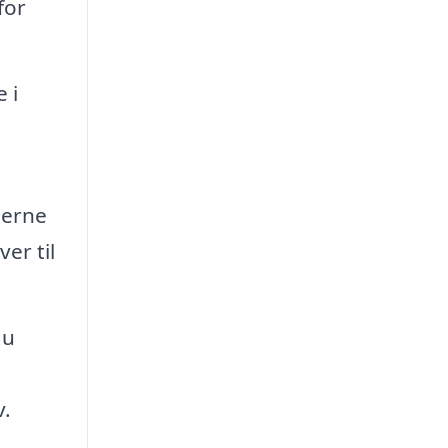
for
 i
jerne
er til
du
v.