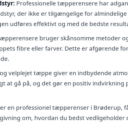
styr:
Professionelle tæpperensere har adgang
yr, der ikke er tilgængelige for almindelige
gen udføres effektivt og med de bedste resulta
 tæpperensere bruger skånsomme metoder o
pets fibre eller farver. Dette er afgørende for
nde.
 og velplejet tæppe giver en indbydende atm
gt at gå på, og det gør en positiv indvirkning 
r en professionel tæpperenser i Brøderup, f
dgivning om, hvordan du bedst vedligeholder 