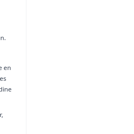
n.
e en
res
 dine
r,