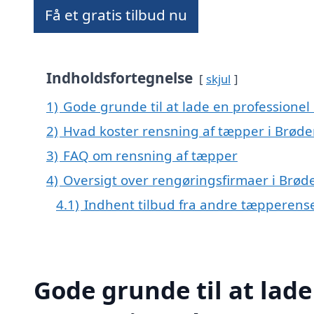
Få et gratis tilbud nu
Indholdsfortegnelse
skjul
1)
Gode grunde til at lade en professione
2)
Hvad koster rensning af tæpper i Brød
3)
FAQ om rensning af tæpper
4)
Oversigt over rengøringsfirmaer i Br
4.1)
Indhent tilbud fra andre tæpperens
Gode grunde til at lade