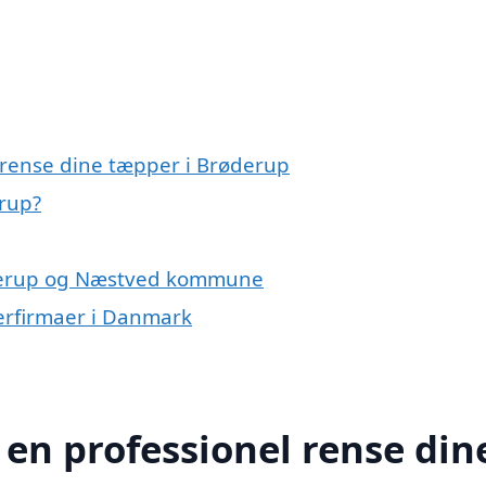
l rense dine tæpper i Brøderup
erup?
øderup og Næstved kommune
erfirmaer i Danmark
 en professionel rense din