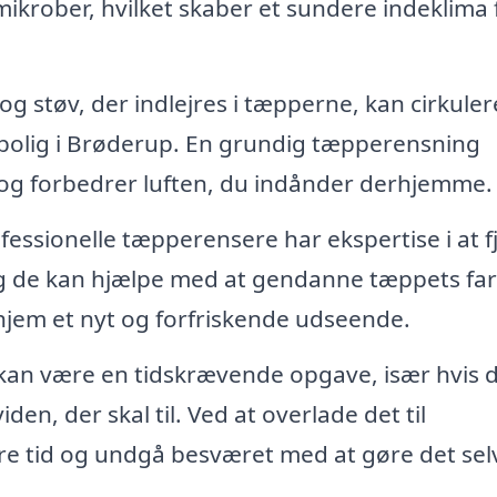
ikrober, hvilket skaber et sundere indeklima 
g støv, der indlejres i tæpperne, kan cirkulere
in bolig i Brøderup. En grundig tæpperensning
r og forbedrer luften, du indånder derhjemme.
fessionelle tæpperensere har ekspertise i at f
g de kan hjælpe med at gendanne tæppets farv
t hjem et nyt og forfriskende udseende.
an være en tidskrævende opgave, især hvis 
den, der skal til. Ved at overlade det til
re tid og undgå besværet med at gøre det sel