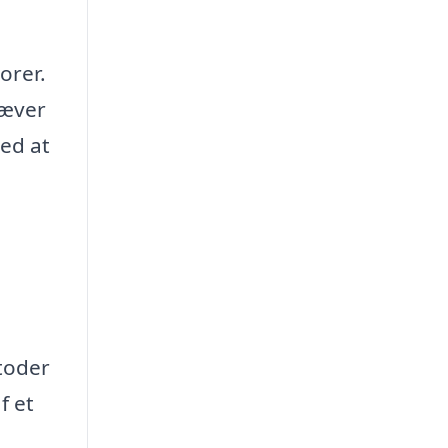
orer.
ræver
ved at
toder
f et