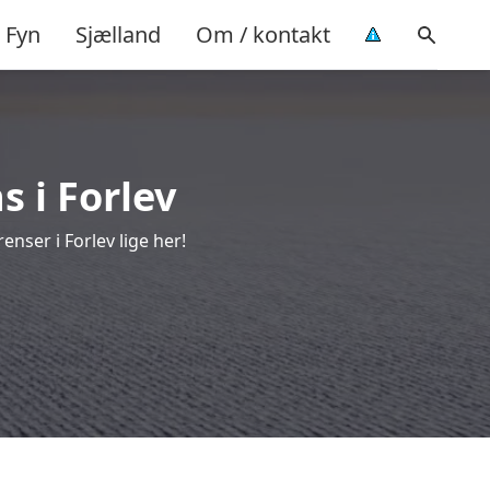
Fyn
Sjælland
Om / kontakt
s i Forlev
nser i Forlev lige her!