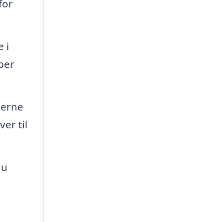
for
 i
per
jerne
er til
du