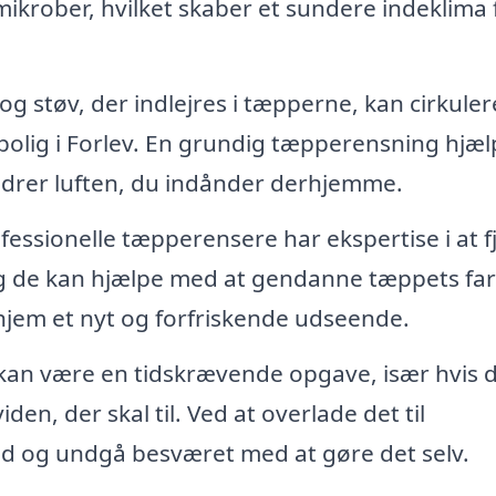
ikrober, hvilket skaber et sundere indeklima 
g støv, der indlejres i tæpperne, kan cirkulere
n bolig i Forlev. En grundig tæpperensning hjæl
bedrer luften, du indånder derhjemme.
fessionelle tæpperensere har ekspertise i at f
g de kan hjælpe med at gendanne tæppets farv
t hjem et nyt og forfriskende udseende.
an være en tidskrævende opgave, især hvis 
den, der skal til. Ved at overlade det til
tid og undgå besværet med at gøre det selv.