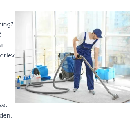
ning?
å
er
orlev
se,
iden.