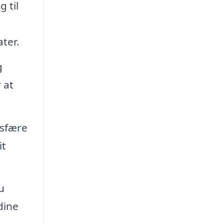
 til
ter.
g
 at
osfære
it
u
dine