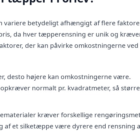
n variere betydeligt afhængigt af flere faktore
st pris, da hver tæpperensning er unik og kræve
 faktorer, der kan påvirke omkostningerne ved 
er, desto højere kan omkostningerne være.
 opkræver normalt pr. kvadratmeter, så større
ematerialer kræver forskellige rengøringsme
g af et silketæppe være dyrere end rensning a