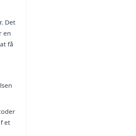
r. Det
r en
at få
lsen
toder
f et