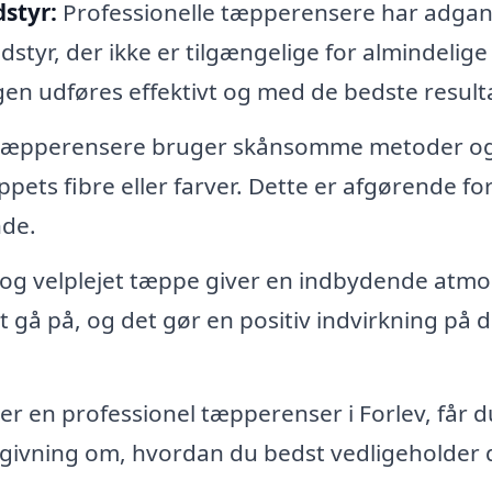
styr:
Professionelle tæpperensere har adgang
yr, der ikke er tilgængelige for almindelige
gen udføres effektivt og med de bedste resulta
 tæpperensere bruger skånsomme metoder o
pets fibre eller farver. Dette er afgørende for
nde.
 og velplejet tæppe giver en indbydende atm
at gå på, og det gør en positiv indvirkning på d
r en professionel tæpperenser i Forlev, får d
dgivning om, hvordan du bedst vedligeholder 