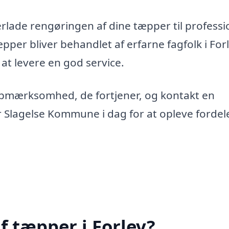
erlade rengøringen af dine tæpper til professi
æpper bliver behandlet af erfarne fagfolk i Forl
 at levere en god service.
opmærksomhed, de fortjener, og kontakt en
r Slagelse Kommune i dag for at opleve forde
f tæpper i Forlev?