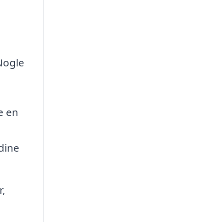
Nogle
e en
 dine
r,