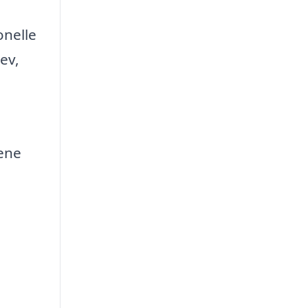
onelle
ev,
lene