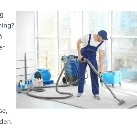
og
ning?
å
er
se,
iden.