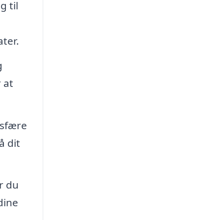
 til
ter.
g
 at
osfære
å dit
r du
dine