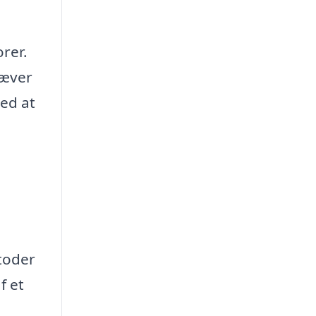
orer.
ræver
ved at
toder
f et