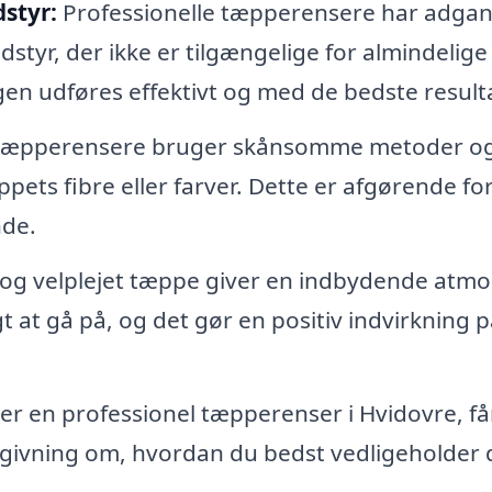
styr:
Professionelle tæpperensere har adgang
yr, der ikke er tilgængelige for almindelige
gen udføres effektivt og med de bedste resulta
 tæpperensere bruger skånsomme metoder o
pets fibre eller farver. Dette er afgørende for
nde.
 og velplejet tæppe giver en indbydende atm
gt at gå på, og det gør en positiv indvirkning p
r en professionel tæpperenser i Hvidovre, få
dgivning om, hvordan du bedst vedligeholder 