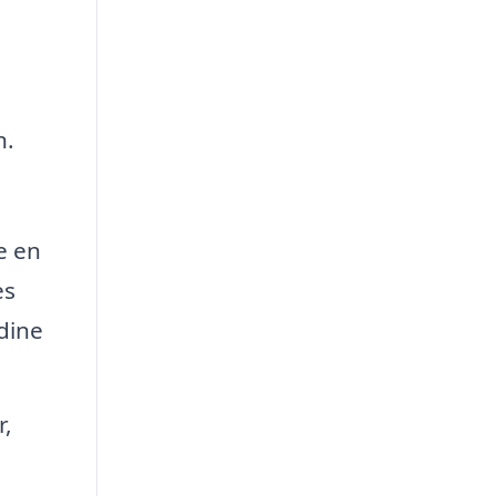
n.
e en
es
 dine
r,