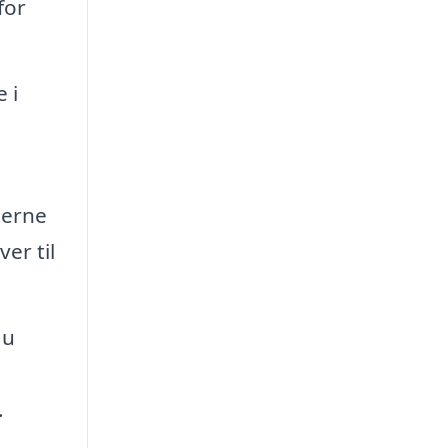
for
 i
jerne
er til
du
.