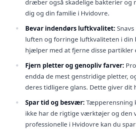
dræber også skadelige bakterier og m
dig og din familie i Hvidovre.
Bevar indendørs luftkvalitet:
Snavs o
luften og forringe luftkvaliteten i d
hjælper med at fjerne disse partikle
Fjern pletter og genopliv farver:
Pro
endda de mest genstridige pletter, o
deres tidligere glans. Dette giver di
Spar tid og besvær:
Tæpperensning k
ikke har de rigtige værktøjer og den vi
professionelle i Hvidovre kan du spa