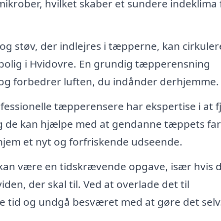
ikrober, hvilket skaber et sundere indeklima 
g støv, der indlejres i tæpperne, kan cirkulere
in bolig i Hvidovre. En grundig tæpperensning
r og forbedrer luften, du indånder derhjemme.
fessionelle tæpperensere har ekspertise i at f
g de kan hjælpe med at gendanne tæppets farv
t hjem et nyt og forfriskende udseende.
an være en tidskrævende opgave, især hvis 
den, der skal til. Ved at overlade det til
re tid og undgå besværet med at gøre det selv