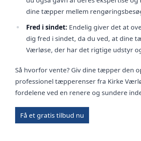
du også gavn af deres ekspertise og
dine tæpper mellem rengøringsbesø
Fred i sindet:
Endelig giver det at ov
dig fred i sindet, da du ved, at dine 
Værløse, der har det rigtige udstyr og
Så hvorfor vente? Giv dine tæpper den 
professionel tæpperenser fra Kirke Værl
fordelene ved en renere og sundere ind
Få et gratis tilbud nu