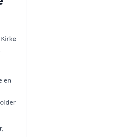
e
 Kirke
.
e en
holder
r,