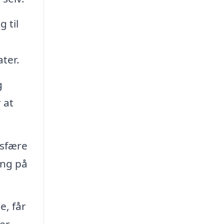
 til
ter.
g
 at
osfære
ing på
e, får