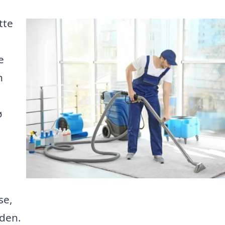
tte
e
n
ø
se,
iden.