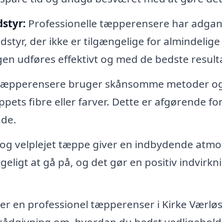
styr:
Professionelle tæpperensere har adgang
yr, der ikke er tilgængelige for almindelige
gen udføres effektivt og med de bedste resulta
 tæpperensere bruger skånsomme metoder o
pets fibre eller farver. Dette er afgørende for
nde.
 og velplejet tæppe giver en indbydende atm
ageligt at gå på, og det gør en positiv indvirkn
r en professionel tæpperenser i Kirke Værløs