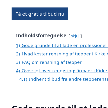
Få et gratis tilbud nu
Indholdsfortegnelse
skjul
1)
Gode grunde til at lade en professionel
2)
Hvad koster rensning af tæpper i Kirke
3)
FAQ om rensning af tæpper
4)
Oversigt over rengøringsfirmaer i Kir
4.1)
Indhent tilbud fra andre tæpperens