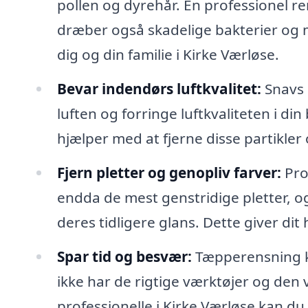
pollen og dyrehår. En professionel re
dræber også skadelige bakterier og m
dig og din familie i Kirke Værløse.
Bevar indendørs luftkvalitet:
Snavs o
luften og forringe luftkvaliteten i di
hjælper med at fjerne disse partikle
Fjern pletter og genopliv farver:
Pro
endda de mest genstridige pletter, o
deres tidligere glans. Dette giver di
Spar tid og besvær:
Tæpperensning k
ikke har de rigtige værktøjer og den vi
professionelle i Kirke Værløse kan d