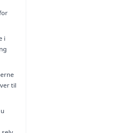
for
 i
ing
jerne
er til
du
selv.