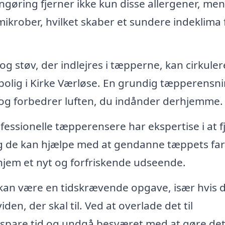
ngøring fjerner ikke kun disse allergener, men
ikrober, hvilket skaber et sundere indeklima 
g støv, der indlejres i tæpperne, kan cirkulere
n bolig i Kirke Værløse. En grundig tæpperensn
r og forbedrer luften, du indånder derhjemme.
fessionelle tæpperensere har ekspertise i at f
g de kan hjælpe med at gendanne tæppets farv
t hjem et nyt og forfriskende udseende.
an være en tidskrævende opgave, især hvis 
den, der skal til. Ved at overlade det til
u spare tid og undgå besværet med at gøre det 