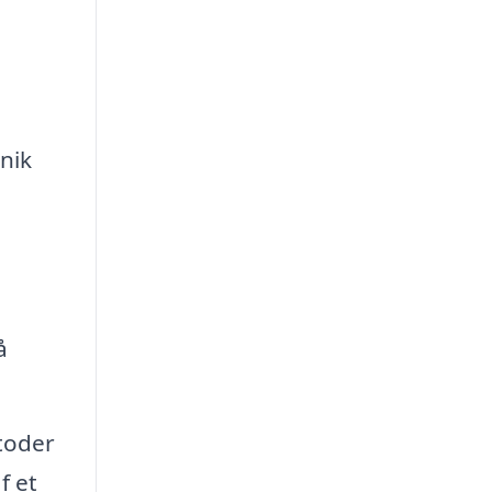
unik
å
toder
f et