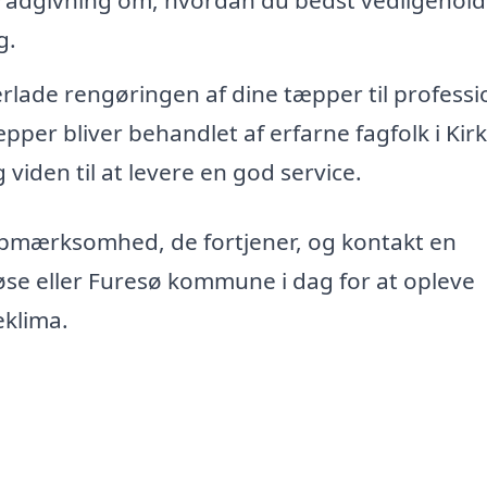
 rådgivning om, hvordan du bedst vedligehold
g.
erlade rengøringen af dine tæpper til professi
tæpper bliver behandlet af erfarne fagfolk i Kir
 viden til at levere en god service.
opmærksomhed, de fortjener, og kontakt en
øse eller Furesø kommune i dag for at opleve
eklima.