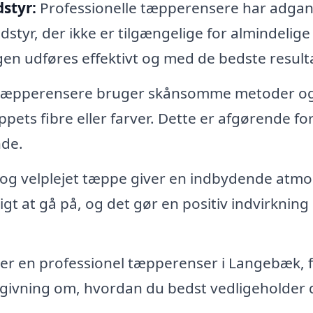
styr:
Professionelle tæpperensere har adgang
yr, der ikke er tilgængelige for almindelige
gen udføres effektivt og med de bedste resulta
 tæpperensere bruger skånsomme metoder o
pets fibre eller farver. Dette er afgørende for
nde.
 og velplejet tæppe giver en indbydende atm
gt at gå på, og det gør en positiv indvirkning 
r en professionel tæpperenser i Langebæk, f
dgivning om, hvordan du bedst vedligeholder 