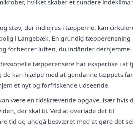
ikrober, hvilket skaber et sundere indeklima 
g støv, der indlejres i tæpperne, kan cirkulere
in bolig i Langebæk. En grundig tæpperensning
r og forbedrer luften, du indånder derhjemme.
fessionelle tæpperensere har ekspertise i at f
g de kan hjælpe med at gendanne tæppets farv
t hjem et nyt og forfriskende udseende.
an være en tidskrævende opgave, især hvis 
den, der skal til. Ved at overlade det til
re tid og undgå besværet med at gøre det sel