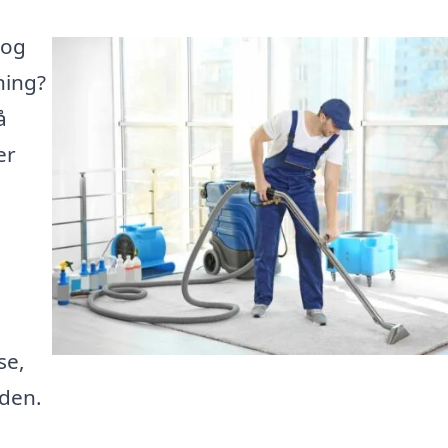
 og
ning?
å
er
se,
iden.