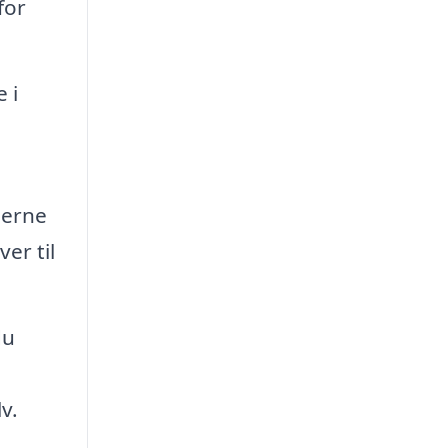
for
 i
jerne
er til
du
v.