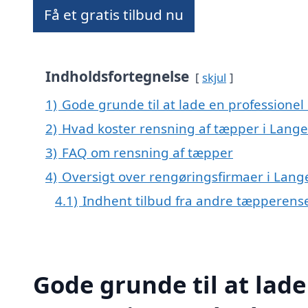
Få et gratis tilbud nu
Indholdsfortegnelse
skjul
1)
Gode grunde til at lade en professione
2)
Hvad koster rensning af tæpper i Lang
3)
FAQ om rensning af tæpper
4)
Oversigt over rengøringsfirmaer i La
4.1)
Indhent tilbud fra andre tæpperens
Gode grunde til at lade