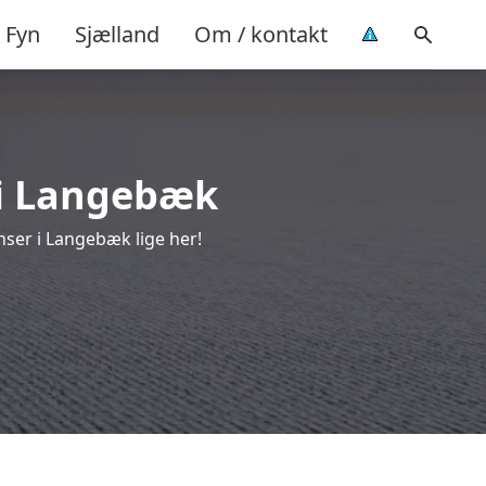
Fyn
Sjælland
Om / kontakt
 i Langebæk
nser i Langebæk lige her!