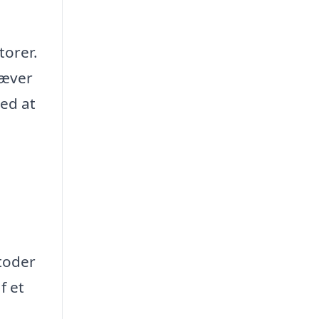
torer.
ræver
ved at
toder
f et