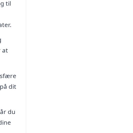
 til
ter.
g
 at
osfære
på dit
år du
dine