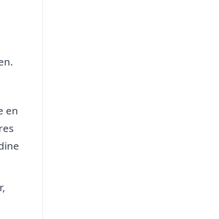
en.
e en
res
 dine
r,