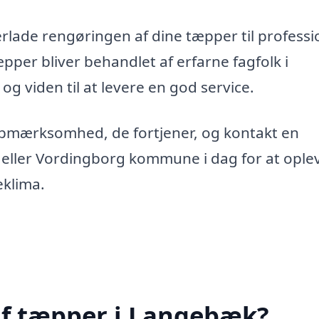
erlade rengøringen af dine tæpper til professi
tæpper bliver behandlet af erfarne fagfolk i
og viden til at levere en god service.
opmærksomhed, de fortjener, og kontakt en
eller Vordingborg kommune i dag for at ople
eklima.
af tæpper i Langebæk?