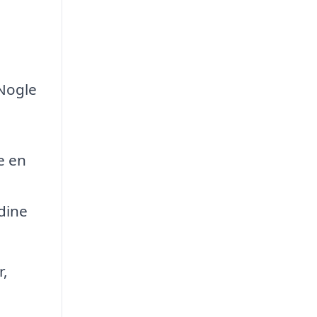
 Nogle
e en
 dine
r,