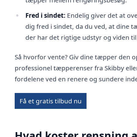
tæpper mellem rengøringsbesøg.
Fred i sindet:
Endelig giver det at ov
dig fred i sindet, da du ved, at dine 
der har det rigtige udstyr og viden til
Så hvorfor vente? Giv dine tæpper den 
professionel tæpperenser fra Skibby ell
fordelene ved en renere og sundere ind
Få et gratis tilbud nu
Hvad koster rensning a