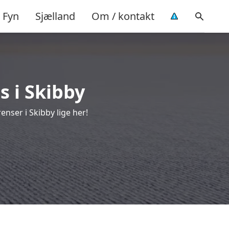
Fyn
Sjælland
Om / kontakt
s i Skibby
nser i Skibby lige her!