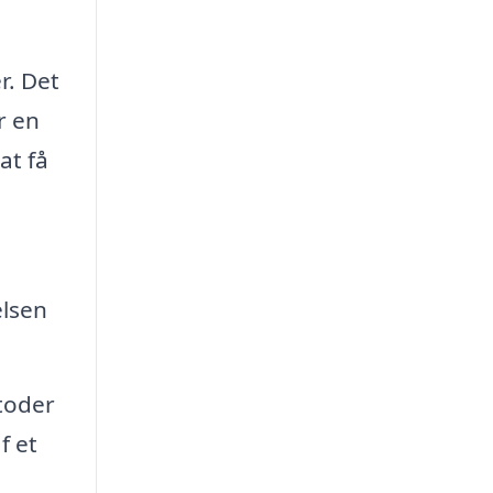
r. Det
r en
at få
elsen
toder
f et