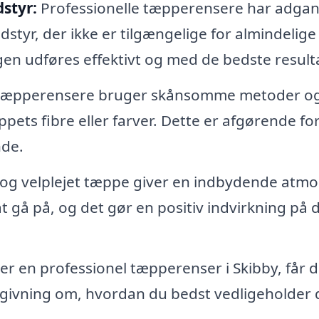
styr:
Professionelle tæpperensere har adgang
yr, der ikke er tilgængelige for almindelige
gen udføres effektivt og med de bedste resulta
 tæpperensere bruger skånsomme metoder o
pets fibre eller farver. Dette er afgørende for
nde.
 og velplejet tæppe giver en indbydende atm
at gå på, og det gør en positiv indvirkning på d
r en professionel tæpperenser i Skibby, får 
dgivning om, hvordan du bedst vedligeholder 