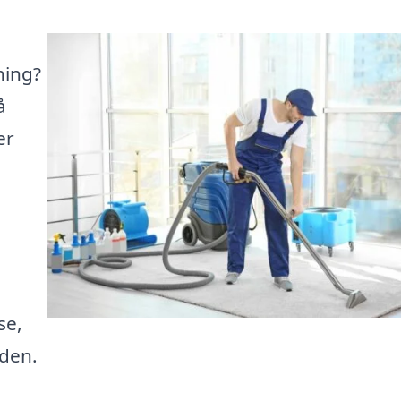
ning?
å
er
se,
iden.