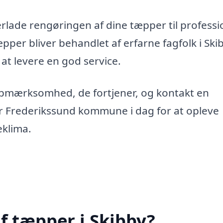
erlade rengøringen af dine tæpper til professi
tæpper bliver behandlet af erfarne fagfolk i Ski
 at levere en god service.
opmærksomhed, de fortjener, og kontakt en
er Frederikssund kommune i dag for at opleve
eklima.
f tæpper i Skibby?