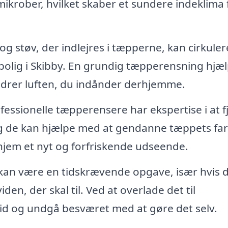
ikrober, hvilket skaber et sundere indeklima 
g støv, der indlejres i tæpperne, kan cirkulere
n bolig i Skibby. En grundig tæpperensning hjæ
bedrer luften, du indånder derhjemme.
fessionelle tæpperensere har ekspertise i at f
g de kan hjælpe med at gendanne tæppets farv
t hjem et nyt og forfriskende udseende.
an være en tidskrævende opgave, især hvis 
den, der skal til. Ved at overlade det til
 tid og undgå besværet med at gøre det selv.