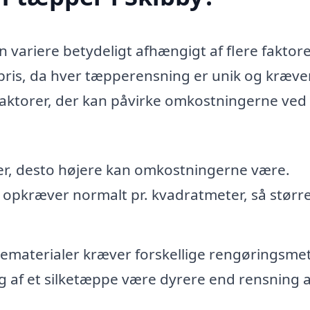
n variere betydeligt afhængigt af flere faktore
st pris, da hver tæpperensning er unik og kræve
 faktorer, der kan påvirke omkostningerne ved 
er, desto højere kan omkostningerne være.
 opkræver normalt pr. kvadratmeter, så størr
ematerialer kræver forskellige rengøringsme
g af et silketæppe være dyrere end rensning a