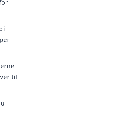
for
 i
lper
jerne
er til
du