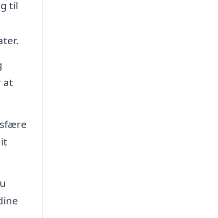
 til
ter.
g
 at
osfære
it
du
dine