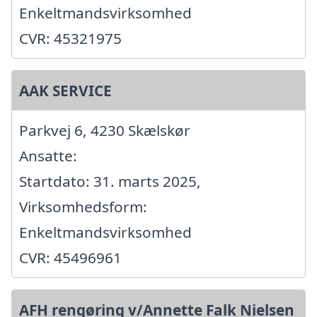
Enkeltmandsvirksomhed
CVR: 45321975
AAK SERVICE
Parkvej 6, 4230 Skælskør
Ansatte:
Startdato: 31. marts 2025,
Virksomhedsform:
Enkeltmandsvirksomhed
CVR: 45496961
AFH rengøring v/Annette Falk Nielsen