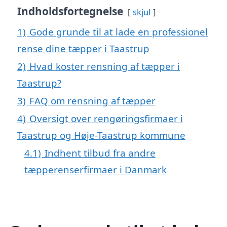
Indholdsfortegnelse
skjul
1)
Gode grunde til at lade en professionel
rense dine tæpper i Taastrup
2)
Hvad koster rensning af tæpper i
Taastrup?
3)
FAQ om rensning af tæpper
4)
Oversigt over rengøringsfirmaer i
Taastrup og Høje-Taastrup kommune
4.1)
Indhent tilbud fra andre
tæpperenserfirmaer i Danmark