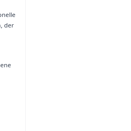
onelle
n, der
lene