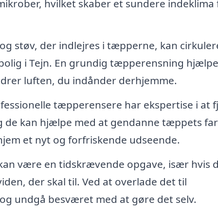
ikrober, hvilket skaber et sundere indeklima 
g støv, der indlejres i tæpperne, kan cirkulere
n bolig i Tejn. En grundig tæpperensning hjælp
bedrer luften, du indånder derhjemme.
fessionelle tæpperensere har ekspertise i at f
g de kan hjælpe med at gendanne tæppets farv
t hjem et nyt og forfriskende udseende.
an være en tidskrævende opgave, især hvis 
den, der skal til. Ved at overlade det til
d og undgå besværet med at gøre det selv.