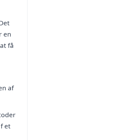
 Det
r en
at få
en af
toder
f et