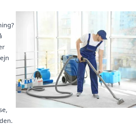
ning?
å
er
ejn
se,
iden.