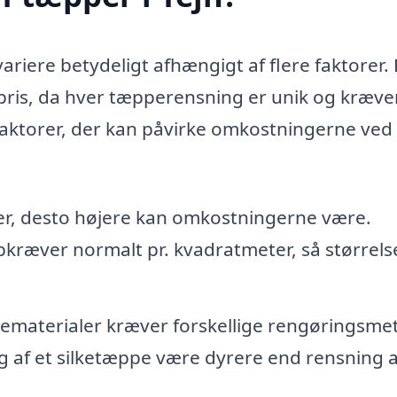
variere betydeligt afhængigt af flere faktorer.
st pris, da hver tæpperensning er unik og kræve
 faktorer, der kan påvirke omkostningerne ved 
er, desto højere kan omkostningerne være.
pkræver normalt pr. kvadratmeter, så størrels
ematerialer kræver forskellige rengøringsme
g af et silketæppe være dyrere end rensning a