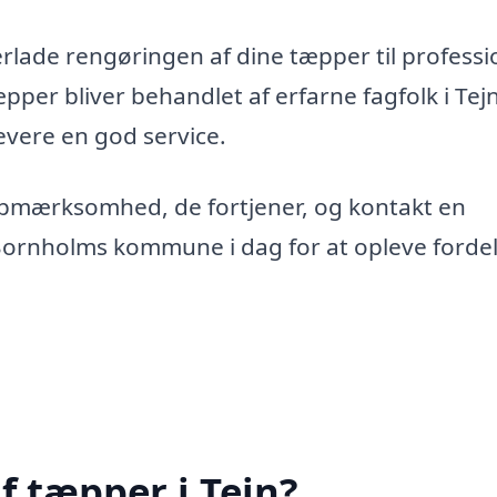
erlade rengøringen af dine tæpper til professi
æpper bliver behandlet af erfarne fagfolk i Tej
levere en god service.
opmærksomhed, de fortjener, og kontakt en
 Bornholms kommune i dag for at opleve forde
f tæpper i Tejn?