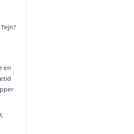
 Tejn?
e en
etid
æpper
r,