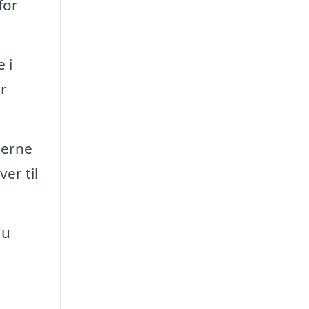
for
 i
er
jerne
er til
du