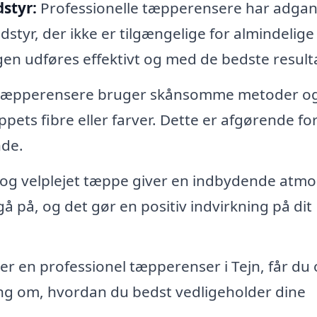
styr:
Professionelle tæpperensere har adgang
yr, der ikke er tilgængelige for almindelige
gen udføres effektivt og med de bedste resulta
 tæpperensere bruger skånsomme metoder o
pets fibre eller farver. Dette er afgørende for
nde.
 og velplejet tæppe giver en indbydende atm
 gå på, og det gør en positiv indvirkning på dit
r en professionel tæpperenser i Tejn, får du
ing om, hvordan du bedst vedligeholder dine