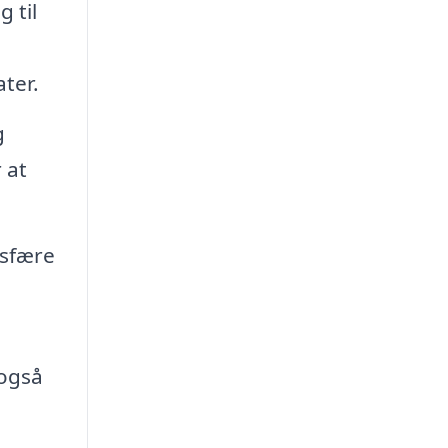
 til
ter.
g
 at
osfære
 også